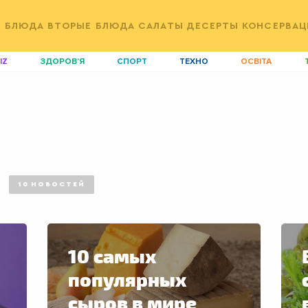
Е БЛЮДА
ВТОРЫЕ БЛЮДА
САЛАТЫ
ДЕСЕРТЫ
КОНСЕРВАЦ
IZ
ЗДОРОВ'Я
СПОРТ
ТЕХНО
ОСВІТА
ДІМ
ІДЕЇ
АГРО
І
АКТИВ
КОРИСНО
РОЗВАГИ
G
AUTO
СІМ'Я
LIKAR
Н
LIFESTYLE
FASHION
ТРАДИЦІЇ
P
10
НОВОСТЕЙ
10 самых
популярных
сыров в мире