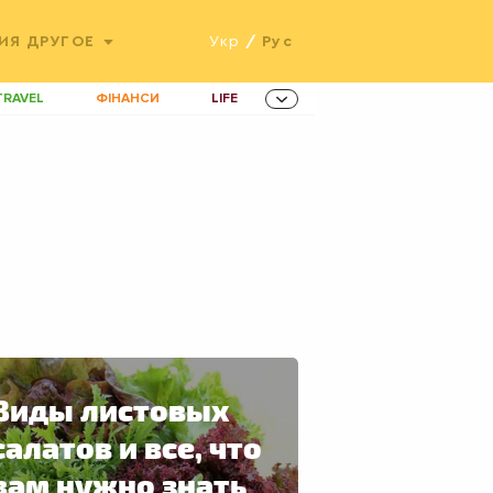
ИЯ
ДРУГОЕ
Укр
/
Рус
TRAVEL
ФІНАНСИ
LIFE
ННОВАЦІЇ
MEN
AMES
ІНВЕСТИЦІЇ
ОВИНИ ЗДОРОВ'Я
РАДІО
ETS
Виды листовых
салатов и все, что
вам нужно знать