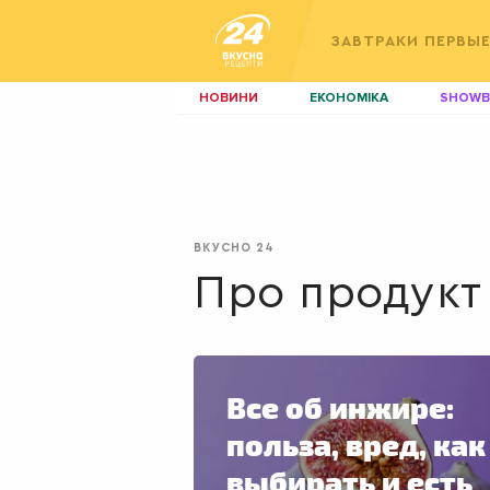
ЗАВТРАКИ
ПЕРВЫ
НОВИНИ
ЕКОНОМІКА
SHOWB
КИЇВ
ЛЬВІВ
НЕРУХОМІСТЬ
ЗБІРНА
ДИЗАЙН
ПОКЕР
ВКУСНО 24
КРАСА
КІНО
Про продукт
Все об инжире:
польза, вред, как
выбирать и есть