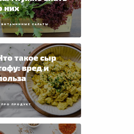
о них
ВИТАМИННЫЕ САЛАТЫ
Что такое сыр
тофу: вред и
польза
ПРО ПРОДУКТ