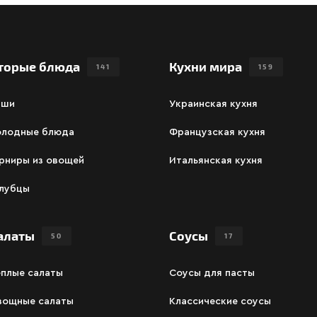
торые блюда
Кухни мира
141
159
аши
Украинская кухня
олодные блюда
Французская кухня
рниры из овощей
Итальянская кухня
олубцы
алаты
Соусы
50
17
ёплые салаты
Соусы для пасты
вощные салаты
Классические соусы