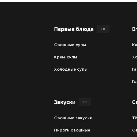
Первые блюда
В
38
Овощные супы
К
Крем-супы
Х
Холодные супы
Га
Г
Закуски
С
97
Овощные закуски
Т
Пироги овощные
О