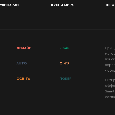
УЛИНАРИИ
КУХНИ МИРА
ШЕФ
ДИЗАЙН
LIKAR
При ц
матер
поиск
AUTO
СІМ’Я
перво
- обя
ОСВІТА
ПОКЕР
Цитир
оффл
Smart
согла