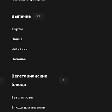
Выпечка
59
Торты
Пицца
Чизкейки
Печенье
Вегетарианские
9
8
блюда
Без лактозы
Блюда для веганов