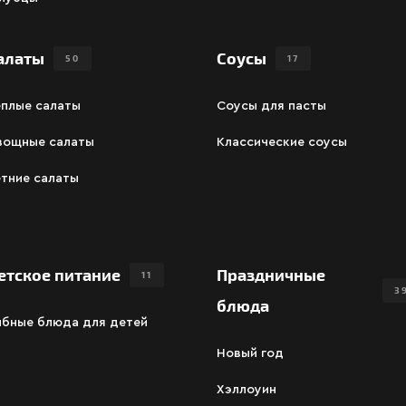
алаты
Соусы
50
17
ёплые салаты
Соусы для пасты
вощные салаты
Классические соусы
тние салаты
етское питание
Праздничные
11
3
блюда
ыбные блюда для детей
Новый год
Хэллоуин