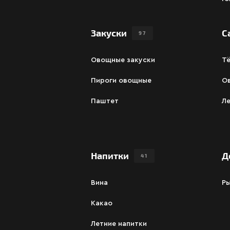
Закуски
С
97
Овощные закуски
Т
Пироги овощные
О
Паштет
Ле
Напитки
Д
41
Вина
Р
Какао
Летние напитки