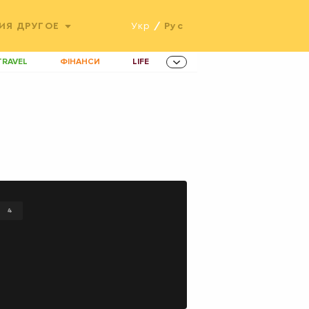
ИЯ
ДРУГОЕ
Укр
/
Рус
TRAVEL
ФІНАНСИ
LIFE
ННОВАЦІЇ
MEN
AMES
ІНВЕСТИЦІЇ
ОВИНИ ЗДОРОВ'Я
РАДІО
ETS
4