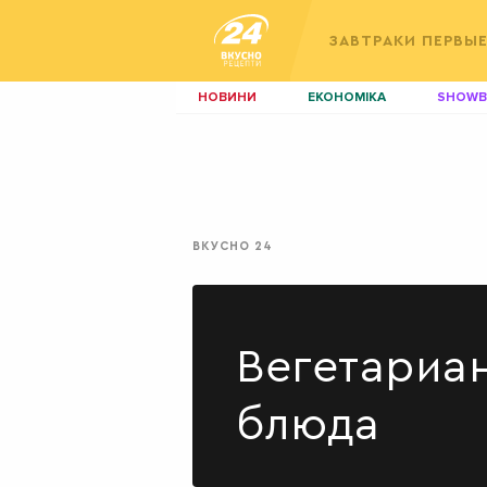
ЗАВТРАКИ
ПЕРВЫ
НОВИНИ
ЕКОНОМІКА
SHOWB
КИЇВ
ЛЬВІВ
НЕРУХОМІСТЬ
ЗБІРНА
ДИЗАЙН
ПОКЕР
ВКУСНО 24
КРАСА
КІНО
Вегетариа
блюда