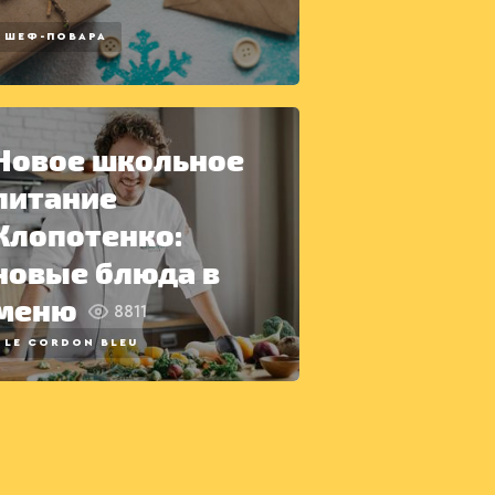
ШЕФ-ПОВАРА
Новое школьное
питание
Клопотенко:
новые блюда в
меню
8811
LE CORDON BLEU