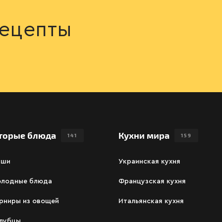
ецепты
торые блюда
Кухни мира
141
159
аши
Украинская кухня
олодные блюда
Французская кухня
рниры из овощей
Итальянская кухня
олубцы