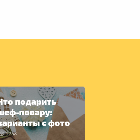
Что подарить
шеф-повару:
варианты с фото
2758