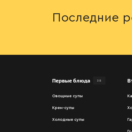
Последние р
Первые блюда
В
38
Овощные супы
К
Крем-супы
Х
Холодные супы
Га
Г