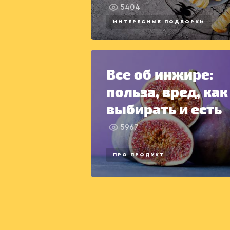
5404
ИНТЕРЕСНЫЕ ПОДБОРКИ
Все об инжире:
польза, вред, как
выбирать и есть
5967
ПРО ПРОДУКТ