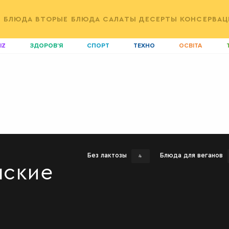
Е БЛЮДА
ВТОРЫЕ БЛЮДА
САЛАТЫ
ДЕСЕРТЫ
КОНСЕРВАЦ
IZ
ЗДОРОВ'Я
СПОРТ
ТЕХНО
ОСВІТА
ДІМ
ІДЕЇ
АГРО
І
АКТИВ
КОРИСНО
РОЗВАГИ
G
AUTO
СІМ'Я
LIKAR
Н
LIFESTYLE
FASHION
ТРАДИЦІЇ
P
Без лактозы
Блюда для веганов
4
нские