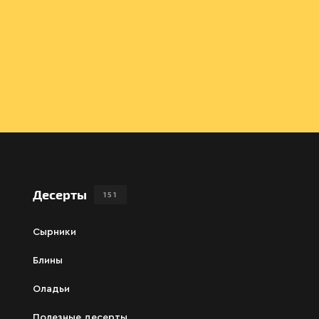
Десерты
151
Сырники
Блины
Оладьи
Полезные десерты