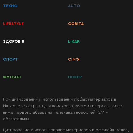
ТЕХНО
AUTO
Первые
LIFESTYLE
ОСВІТА
блюда
ЗДОРОВ’Я
LIKAR
Вторые
блюда
СПОРТ
СІМ’Я
Салаты
ФУТБОЛ
ПОКЕР
Десерты
При цитировании и использовании любых материалов в
Интернете открыты для поисковых систем гиперссылки не
Консервация
ниже первого абзаца на Телеканал новостей "24" -
обязательны.
Цитирование и использование материалов в оффлайн-медиа,