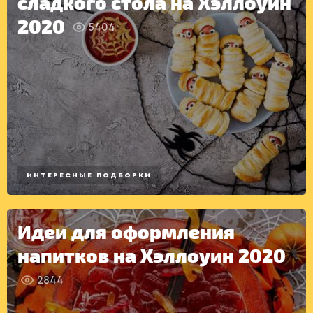
сладкого стола на Хэллоуин
РАДІО
КРАСА
КІНО
2020
5404
LIFESTYLE
FASHION
ТРАДИЦІЇ
PETS
ПЕРВЫЕ
БЛЮДА
ИНТЕРЕСНЫЕ ПОДБОРКИ
Идеи для оформления
напитков на Хэллоуин 2020
2844