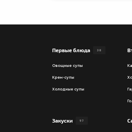
Первые блюда
В
38
Овощные супы
К
Крем-супы
Х
Холодные супы
Га
Г
Закуски
С
97