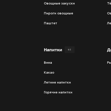
Овощные закуски
Т
Пироги овощные
О
Паштет
Ле
Напитки
Д
41
Вина
Р
Какао
Летние напитки
Горячие напитки