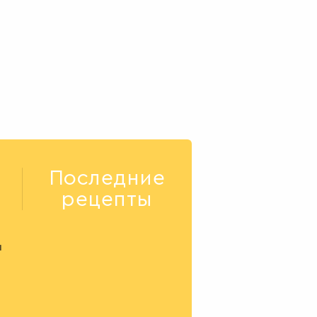
ухня
11
Последние
рецепты
я
И