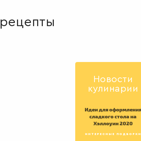
Испанская кухня
Американская к
4
 рецепты
Ближневосточная кухня
12
Новости
кулинарии
Идеи для оформлени
сладкого стола на
Хэллоуин 2020
ИНТЕРЕСНЫЕ ПОДБОРК