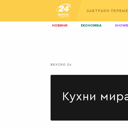
ЗАВТРАКИ
ПЕРВЫ
НОВИНИ
ЕКОНОМІКА
SHOWB
КИЇВ
ЛЬВІВ
НЕРУХОМІСТЬ
ЗБІРНА
ДИЗАЙН
ПОКЕР
ВКУСНО 24
КРАСА
КІНО
Кухни мир