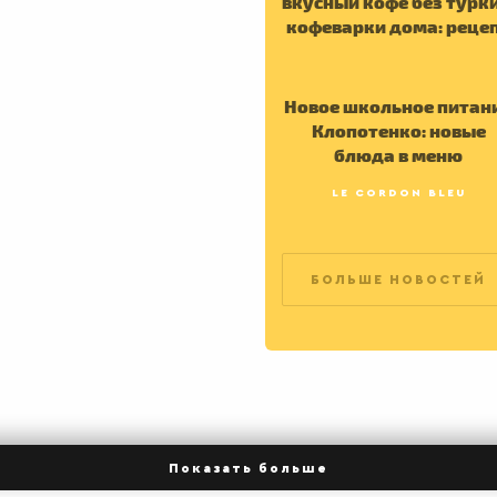
вкусный кофе без турки
кофеварки дома: реце
Новое школьное питан
Клопотенко: новые
блюда в меню
LE CORDON BLEU
БОЛЬШЕ НОВОСТЕЙ
Показать больше