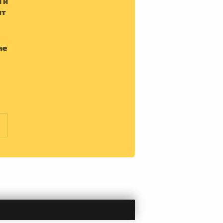
 и
пт
ие