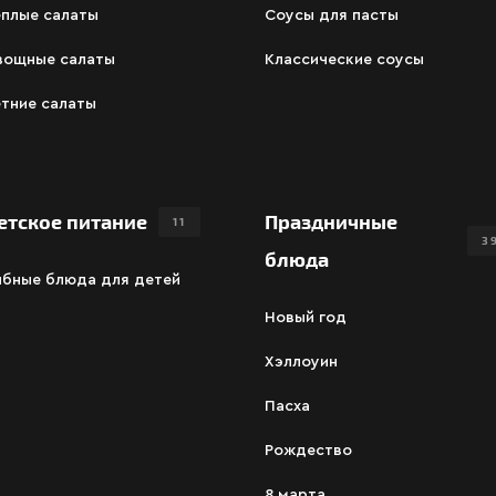
ёплые салаты
Соусы для пасты
вощные салаты
Классические соусы
тние салаты
етское питание
Праздничные
11
3
блюда
ыбные блюда для детей
Новый год
Хэллоуин
Пасха
Рождество
8 марта