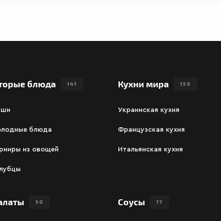
торые блюда
Кухни мира
141
159
аши
Украинская кухня
олодные блюда
Французская кухня
рниры из овощей
Итальянская кухня
олубцы
алаты
Соусы
50
17