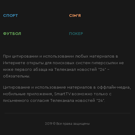
КАТЕГОРИИ
РЕЦЕПТОВ
СПОРТ
СІМ’Я
Завтраки
ФУТБОЛ
ПОКЕР
Первые
блюда
При цитировании и использовании любых материалов в
Интернете открыты для поисковых систем гиперссылки не
ниже первого абзаца на Телеканал новостей "24" -
Вторые
обязательны.
блюда
Цитирование и использование материалов в оффлайн-медиа,
мобильные приложения, SmartTV возможно только с
Салаты
письменного согласия Телеканала новостей "24".
Десерты
2019 © Все права защищены