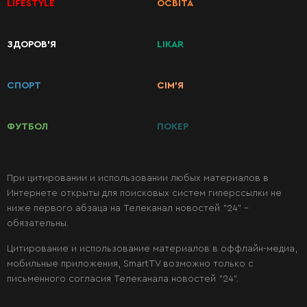
LIFESTYLE
ОСВІТА
ЗДОРОВ’Я
LIKAR
КАТЕГОРИИ
РЕЦЕПТОВ
СПОРТ
СІМ’Я
Завтраки
ФУТБОЛ
ПОКЕР
Первые
блюда
При цитировании и использовании любых материалов в
Интернете открыты для поисковых систем гиперссылки не
ниже первого абзаца на Телеканал новостей "24" -
Вторые
обязательны.
блюда
Цитирование и использование материалов в оффлайн-медиа,
мобильные приложения, SmartTV возможно только с
Салаты
письменного согласия Телеканала новостей "24".