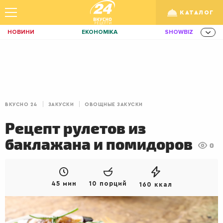
КАТАЛОГ
НОВИНИ
ЕКОНОМІКА
SHOWBIZ
ЗДОРОВ'Я
СПОРТ
ТЕХНО
Укр
/
Рус
ОСВІТА
TRAVEL
ФІНАНСИ
LIFE
КИЇВ
ЛЬВІВ
ЗАВТРАКИ
ВКУСНО 24
ЗАКУСКИ
ОВОЩНЫЕ ЗАКУСКИ
ДІМ
ІДЕЇ
АГРО
Рецепт рулетов из
ІННОВАЦІЇ
MEN
НЕРУХОМІСТЬ
баклажана и помидоров
0
ЗБІРНА
АКТИВ
КОРИСНО
РОЗВАГИ
GAMES
ІНВЕСТИЦІЇ
45 мин
10 порций
160 ккал
ДИЗАЙН
ПОКЕР
AUTO
СІМ'Я
LIKAR
НОВИНИ ЗДОРОВ'Я