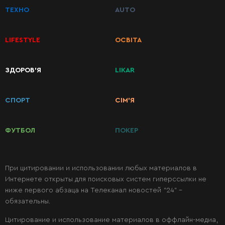
ТЕХНО
AUTO
Первые
LIFESTYLE
ОСВІТА
блюда
ЗДОРОВ’Я
LIKAR
Вторые
блюда
СПОРТ
СІМ’Я
Салаты
ФУТБОЛ
ПОКЕР
Десерты
При цитировании и использовании любых материалов в
Интернете открыты для поисковых систем гиперссылки не
Консервация
ниже первого абзаца на Телеканал новостей "24" -
обязательны.
Цитирование и использование материалов в оффлайн-медиа,