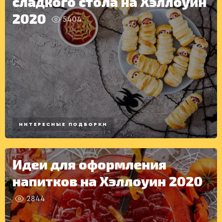
сладкого стола на Хэллоуин
РАДІО
КРАСА
КІНО
2020
5404
LIFESTYLE
FASHION
ТРАДИЦІЇ
PETS
ПЕРВЫЕ
БЛЮДА
ИНТЕРЕСНЫЕ ПОДБОРКИ
Идеи для оформления
напитков на Хэллоуин 2020
2844