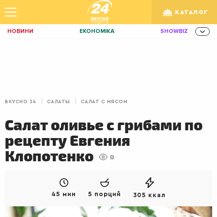
КАТАЛОГ
НОВИНИ
ЕКОНОМІКА
SHOWBIZ
ЗДОРОВ'Я
СПОРТ
ТЕХНО
Укр
/
Рус
ОСВІТА
TRAVEL
ФІНАНСИ
LIFE
КИЇВ
ЛЬВІВ
ЗАВТРАКИ
ВКУСНО 24
САЛАТЫ
САЛАТ С МЯСОМ
ДІМ
ІДЕЇ
АГРО
Салат оливье с грибами по
ІННОВАЦІЇ
MEN
НЕРУХОМІСТЬ
рецепту Евгения
ЗБІРНА
АКТИВ
КОРИСНО
Клопотенко
0
РОЗВАГИ
GAMES
ІНВЕСТИЦІЇ
ДИЗАЙН
ПОКЕР
AUTO
45 мин
5 порций
305 ккал
СІМ'Я
LIKAR
НОВИНИ ЗДОРОВ'Я