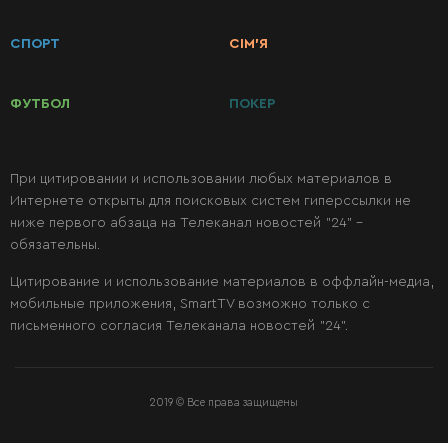
РЕЦЕПТОВ
СПОРТ
СІМ’Я
Завтраки
ФУТБОЛ
ПОКЕР
Первые
блюда
При цитировании и использовании любых материалов в
Интернете открыты для поисковых систем гиперссылки не
ниже первого абзаца на Телеканал новостей "24" -
Вторые
обязательны.
блюда
Цитирование и использование материалов в оффлайн-медиа,
мобильные приложения, SmartTV возможно только с
Салаты
письменного согласия Телеканала новостей "24".
Десерты
2019 © Все права защищены