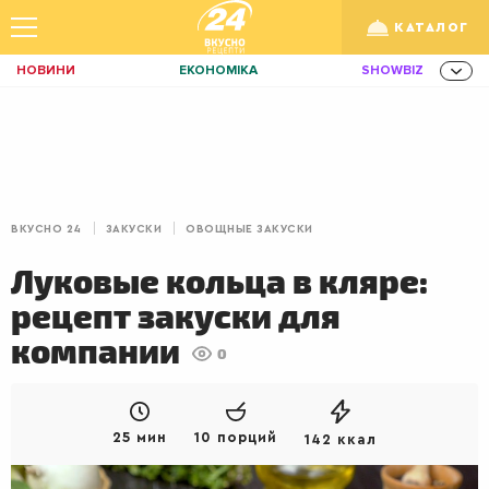
КАТАЛОГ
НОВИНИ
ЕКОНОМІКА
SHOWBIZ
ЗДОРОВ'Я
СПОРТ
ТЕХНО
Укр
/
Рус
ОСВІТА
TRAVEL
ФІНАНСИ
LIFE
КИЇВ
ЛЬВІВ
ЗАВТРАКИ
ВКУСНО 24
ЗАКУСКИ
ОВОЩНЫЕ ЗАКУСКИ
ДІМ
ІДЕЇ
АГРО
Луковые кольца в кляре:
ІННОВАЦІЇ
MEN
НЕРУХОМІСТЬ
рецепт закуски для
ЗБІРНА
АКТИВ
КОРИСНО
компании
0
РОЗВАГИ
GAMES
ІНВЕСТИЦІЇ
ДИЗАЙН
ПОКЕР
AUTO
25 мин
10 порций
142 ккал
СІМ'Я
LIKAR
НОВИНИ ЗДОРОВ'Я