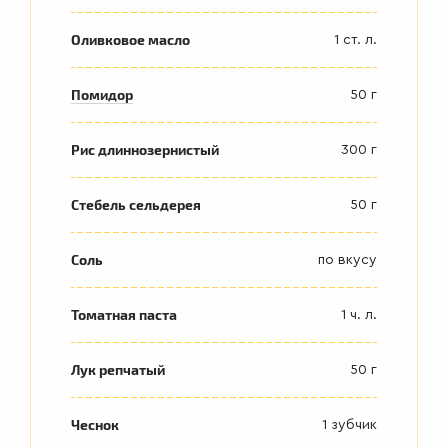
Оливковое масло
1 ст. л.
Помидор
50 г
Рис длиннозернистый
300 г
Стебель сельдерея
50 г
Соль
по вкусу
Томатная паста
1 ч. л.
Лук репчатый
50 г
Чеснок
1 зубчик