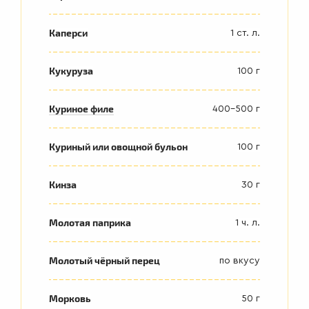
Каперси
1 ст. л.
Кукуруза
100 г
Куриное филе
400-500 г
Куриный или овощной бульон
100 г
Кинза
30 г
Молотая паприка
1 ч. л.
Молотый чёрный перец
по вкусу
Морковь
50 г