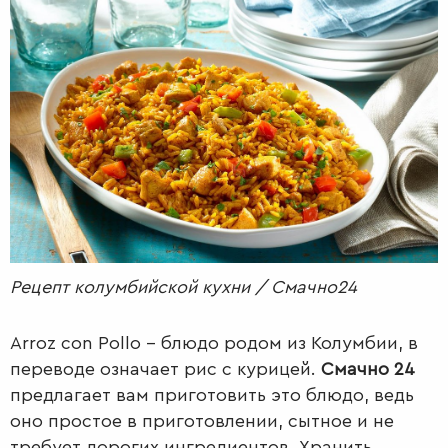
РАДІО
КРАСА
КІНО
LIFESTYLE
FASHION
ТРАДИЦІЇ
PETS
Рецепт колумбийской кухни / Смачно24
Arroz con Pollo – блюдо родом из Колумбии, в
переводе означает рис с курицей.
Смачно 24
предлагает вам приготовить это блюдо, ведь
оно простое в приготовлении, сытное и не
требует дорогих ингредиентов. Хранить