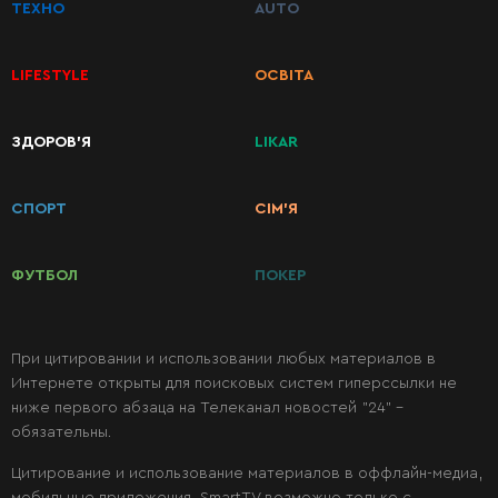
ТЕХНО
AUTO
LIFESTYLE
ОСВІТА
ЗДОРОВ’Я
LIKAR
КАТЕГОРИИ
РЕЦЕПТОВ
СПОРТ
СІМ’Я
Завтраки
ФУТБОЛ
ПОКЕР
Первые
блюда
При цитировании и использовании любых материалов в
Интернете открыты для поисковых систем гиперссылки не
ниже первого абзаца на Телеканал новостей "24" -
Вторые
обязательны.
блюда
Цитирование и использование материалов в оффлайн-медиа,
мобильные приложения, SmartTV возможно только с