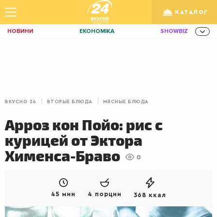
КАТАЛОГ
НОВИНИ
ЕКОНОМІКА
SHOWBIZ
ЗДОРОВ'Я
СПОРТ
ТЕХНО
Укр
/
Рус
ОСВІТА
TRAVEL
ФІНАНСИ
LIFE
КИЇВ
ЛЬВІВ
ЗАВТРАКИ
ВКУСНО 24
ВТОРЫЕ БЛЮДА
МЯСНЫЕ БЛЮДА
ДІМ
ІДЕЇ
АГРО
Арроз кон Пойо: рис с
ІННОВАЦІЇ
MEN
НЕРУХОМІСТЬ
курицей от Эктора
ЗБІРНА
АКТИВ
КОРИСНО
Хименса-Браво
0
РОЗВАГИ
GAMES
ІНВЕСТИЦІЇ
ДИЗАЙН
ПОКЕР
AUTO
45 мин
4 порции
368 ккал
СІМ'Я
LIKAR
НОВИНИ ЗДОРОВ'Я