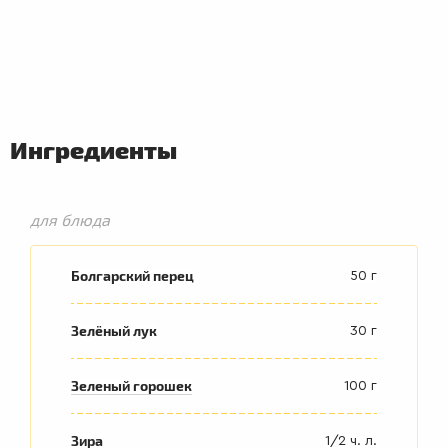
Ингредиенты
для блюда
Болгарский перец
50 г
Зелёный лук
30 г
ВТОРЫЕ
Зеленый горошек
100 г
БЛЮДА
Зира
1/2 ч. л.