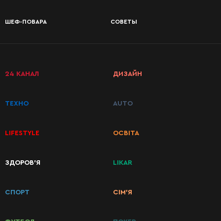
РАДІО
КРАСА
КІНО
ДЕСЕРТЫ
ШЕФ-ПОВАРА
СОВЕТЫ
LIFESTYLE
FASHION
ТРАДИЦІЇ
КОНСЕРВАЦИЯ
PETS
ДРУГОЕ
24 КАНАЛ
ДИЗАЙН
КАТЕГОРИИ
ТЕХНО
AUTO
РЕЦЕПТОВ
LIFESTYLE
ОСВІТА
Завтраки
ЗДОРОВ’Я
LIKAR
Первые
блюда
СПОРТ
СІМ’Я
Вторые