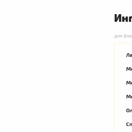
Ин
для бл
Л
М
М
М
О
С