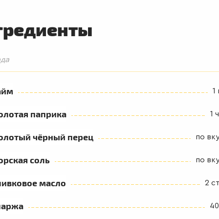
гредиенты
юда
айм
1
олотая паприка
1 ч
олотый чёрный перец
по вк
орская соль
по вк
ливковое масло
2 ст
паржа
40