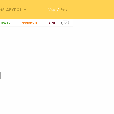
ИЯ
ДРУГОЕ
Укр
/
Рус
TRAVEL
ФІНАНСИ
LIFE
ННОВАЦІЇ
MEN
AMES
ІНВЕСТИЦІЇ
ОВИНИ ЗДОРОВ'Я
РАДІО
ETS
й