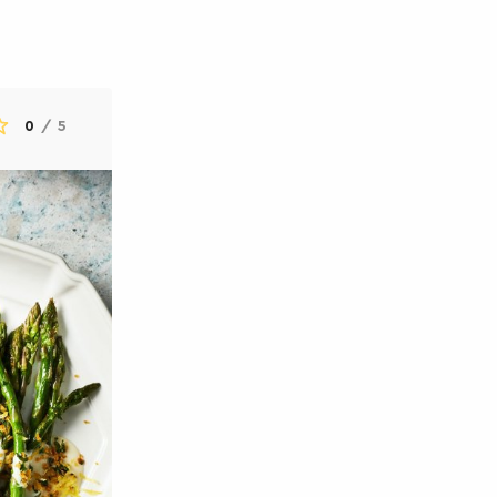
0
/
5