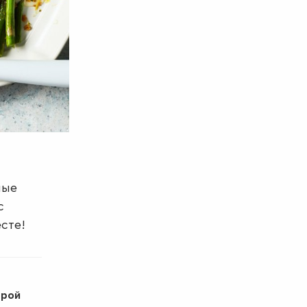
ные
с
сте!
трой