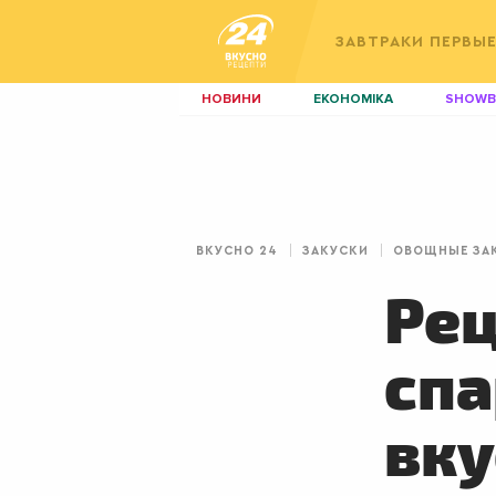
ЗАВТРАКИ
ПЕРВЫ
НОВИНИ
ЕКОНОМІКА
SHOWB
КИЇВ
ЛЬВІВ
НЕРУХОМІСТЬ
ЗБІРНА
ДИЗАЙН
ПОКЕР
ВКУСНО 24
ЗАКУСКИ
ОВОЩНЫЕ ЗА
КРАСА
КІНО
Рец
спа
вку