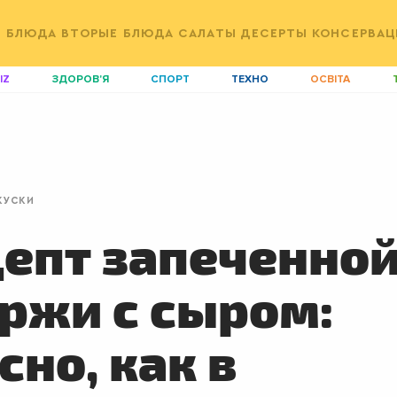
Е БЛЮДА
ВТОРЫЕ БЛЮДА
САЛАТЫ
ДЕСЕРТЫ
КОНСЕРВАЦ
IZ
ЗДОРОВ'Я
СПОРТ
ТЕХНО
ОСВІТА
ДІМ
ІДЕЇ
АГРО
І
АКТИВ
КОРИСНО
РОЗВАГИ
G
AUTO
СІМ'Я
LIKAR
Н
КУСКИ
LIFESTYLE
FASHION
ТРАДИЦІЇ
P
епт запеченно
ржи с сыром:
сно, как в