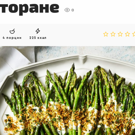
сторане
0
4 порции
225 ккал