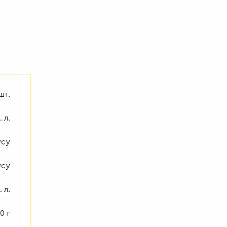
 шт.
. л.
усу
усу
. л.
0 г