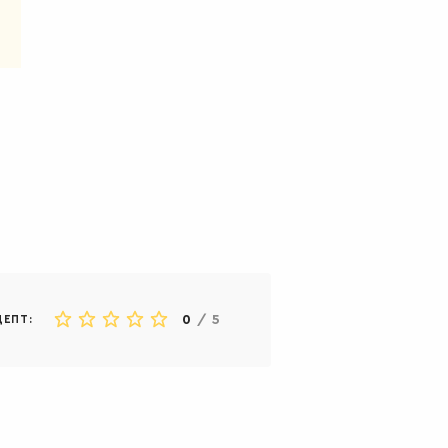
0
/
5
ЦЕПТ: