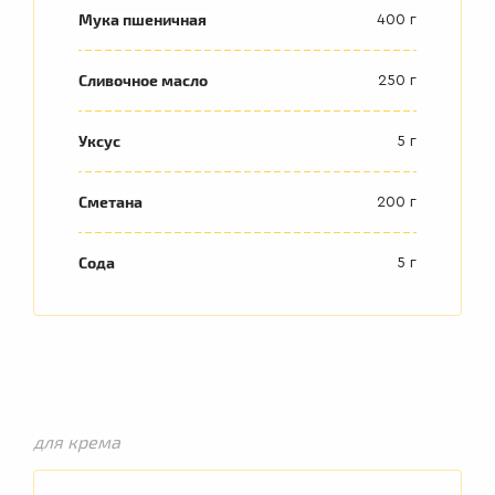
ПЕРВЫЕ
Мука пшеничная
400 г
БЛЮДА
Сливочное масло
250 г
Уксус
5 г
Сметана
200 г
Сода
5 г
для крема