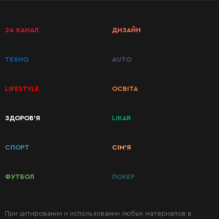
24 КАНАЛ
ДИЗАЙН
ТЕХНО
AUTO
LIFESTYLE
ОСВІТА
ЗДОРОВ’Я
LIKAR
КАТЕГОРИИ
РЕЦЕПТОВ
СПОРТ
СІМ’Я
Завтраки
ФУТБОЛ
ПОКЕР
Первые
блюда
При цитировании и использовании любых материалов в