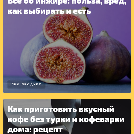
Все об инжире: польза, вред,
как выбирать и есть
ПРО ПРОДУКТ
Как приготовить вкусный
кофе без турки и кофеварки
ДРУГОЕ
дома: рецепт