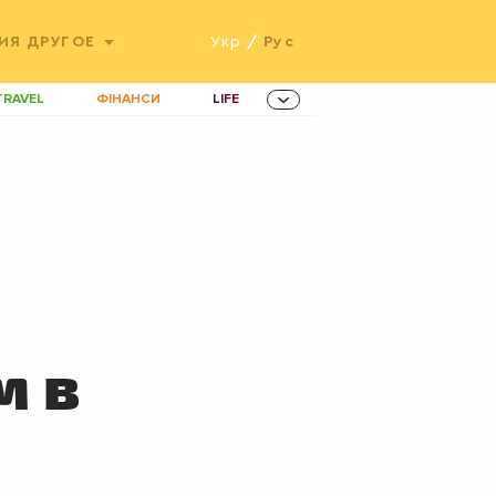
ИЯ
ДРУГОЕ
Укр
/
Рус
TRAVEL
ФІНАНСИ
LIFE
ННОВАЦІЇ
MEN
AMES
ІНВЕСТИЦІЇ
ОВИНИ ЗДОРОВ'Я
РАДІО
ETS
м в