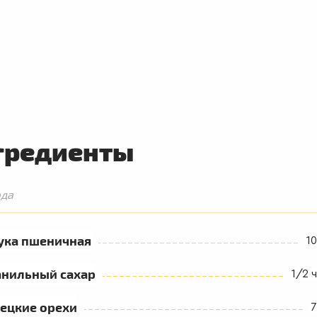
гредиенты
юда
ука пшеничная
10
анильный сахар
1/2 ч
ецкие орехи
7