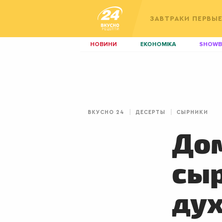
ЗАВТРАКИ
ПЕРВЫ
НОВИНИ
ЕКОНОМІКА
SHOWB
КИЇВ
ЛЬВІВ
НЕРУХОМІСТЬ
ЗБІРНА
ДИЗАЙН
ПОКЕР
ВКУСНО 24
ДЕСЕРТЫ
СЫРНИКИ
КРАСА
КІНО
До
сыр
ду