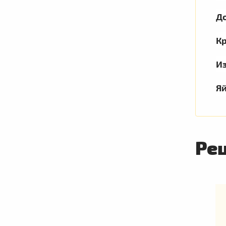
Д
К
И
Я
Ре