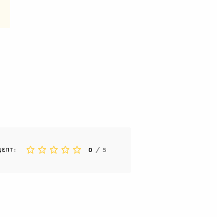
0
/
5
ЦЕПТ: