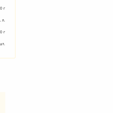
0 г
. л.
0 г
шт.