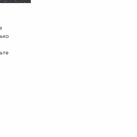
е
лько
ьте