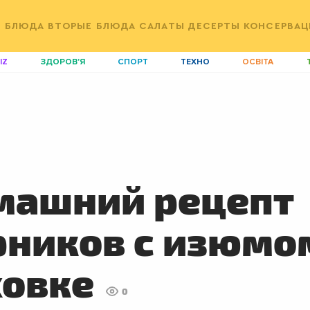
Е БЛЮДА
ВТОРЫЕ БЛЮДА
САЛАТЫ
ДЕСЕРТЫ
КОНСЕРВАЦ
IZ
ЗДОРОВ'Я
СПОРТ
ТЕХНО
ОСВІТА
ДІМ
ІДЕЇ
АГРО
І
АКТИВ
КОРИСНО
РОЗВАГИ
G
AUTO
СІМ'Я
LIKAR
Н
LIFESTYLE
FASHION
ТРАДИЦІЇ
P
машний рецепт
ников с изюмо
ховке
0