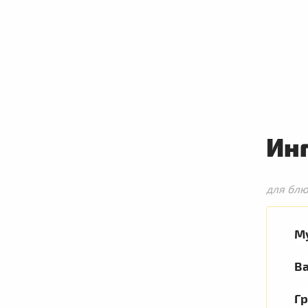
Ин
для бл
М
В
Гр