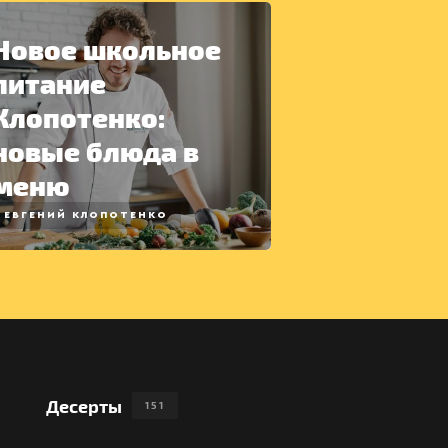
Новое школьное
питание
Клопотенко:
новые блюда в
меню
ЕВГЕНИЙ КЛОПОТЕНКО
Десерты
151