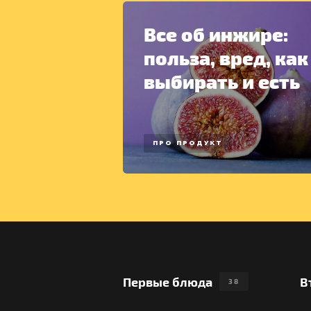
Все об инжире:
польза, вред, как
выбирать и есть
ПРО ПРОДУКТ
Первые блюда
В
38