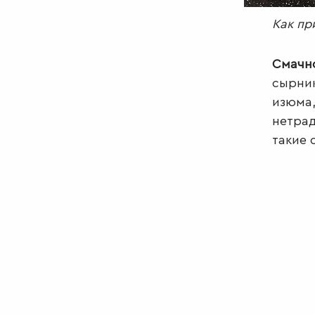
Как пр
Смачн
сырник
изюма,
нетрад
такие 