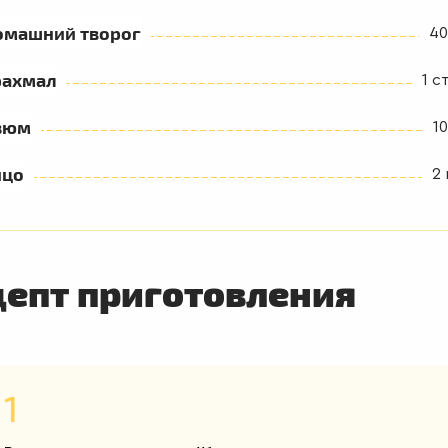
омашний творог
40
рахмал
1 ст
зюм
10
йцо
2 
цепт приготовления
1