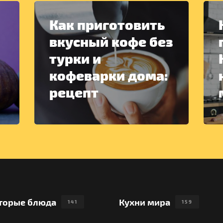
Как приготовить
вкусный кофе без
турки и
кофеварки дома:
рецепт
торые блюда
Кухни мира
141
159