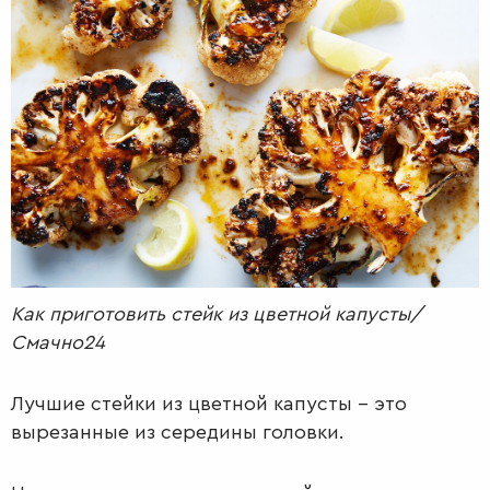
РАДІО
КРАСА
КІНО
LIFESTYLE
FASHION
ТРАДИЦІЇ
PETS
Как приготовить стейк из цветной капусты/
Смачно24
Лучшие стейки из цветной капусты – это
вырезанные из середины головки.