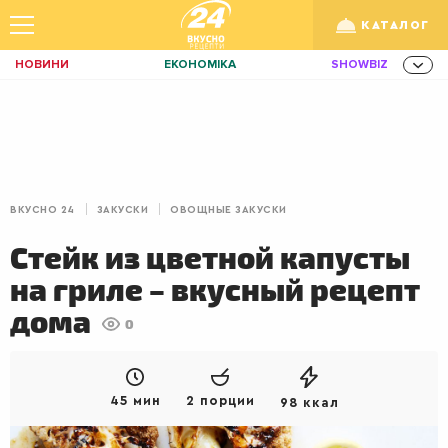
КАТАЛОГ
НОВИНИ
ЕКОНОМІКА
SHOWBIZ
ЗДОРОВ'Я
СПОРТ
ТЕХНО
Укр
/
Рус
ОСВІТА
TRAVEL
ФІНАНСИ
LIFE
КИЇВ
ЛЬВІВ
ЗАВТРАКИ
ВКУСНО 24
ЗАКУСКИ
ОВОЩНЫЕ ЗАКУСКИ
ДІМ
ІДЕЇ
АГРО
Стейк из цветной капусты
ІННОВАЦІЇ
MEN
НЕРУХОМІСТЬ
на гриле – вкусный рецепт
ЗБІРНА
АКТИВ
КОРИСНО
дома
0
РОЗВАГИ
GAMES
ІНВЕСТИЦІЇ
ДИЗАЙН
ПОКЕР
AUTO
45 мин
2 порции
98 ккал
СІМ'Я
LIKAR
НОВИНИ ЗДОРОВ'Я