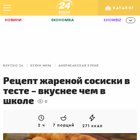
КАТАЛОГ
НОВИНИ
ЕКОНОМІКА
SHOWBIZ
ЗДОРОВ'Я
СПОРТ
ТЕХНО
Укр
/
Рус
ОСВІТА
TRAVEL
ФІНАНСИ
LIFE
КИЇВ
ЛЬВІВ
ЗАВТРАКИ
ВКУСНО 24
КУХНИ МИРА
АМЕРИКАНСКАЯ КУХНЯ
ДІМ
ІДЕЇ
АГРО
Рецепт жареной сосиски в
ІННОВАЦІЇ
MEN
НЕРУХОМІСТЬ
тесте – вкуснее чем в
ЗБІРНА
АКТИВ
КОРИСНО
школе
0
РОЗВАГИ
GAMES
ІНВЕСТИЦІЇ
ДИЗАЙН
ПОКЕР
AUTO
2 ч
7 порций
271 ккал
СІМ'Я
LIKAR
НОВИНИ ЗДОРОВ'Я