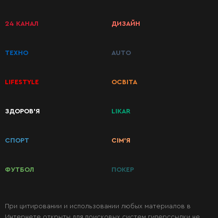
24 КАНАЛ
ДИЗАЙН
ТЕХНО
AUTO
LIFESTYLE
ОСВІТА
ЗДОРОВ’Я
LIKAR
КАТЕГОРИИ
РЕЦЕПТОВ
СПОРТ
СІМ’Я
Завтраки
ФУТБОЛ
ПОКЕР
Первые
блюда
При цитировании и использовании любых материалов в
Интернете открыты для поисковых систем гиперссылки не