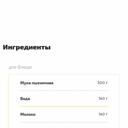
Ингредиенты
для блюда
Мука пшеничная
500 г
Вода
160 г
Молоко
160 г