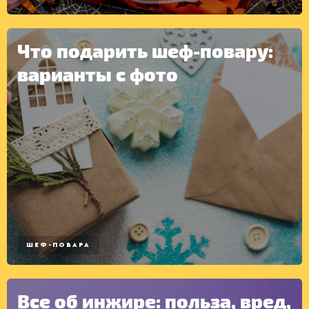
Что подарить шеф-повару:
КОНСЕРВАЦИЯ
варианты с фото
ШЕФ-ПОВАРА
Все об инжире: польза, вред,