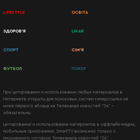
LIFESTYLE
ОСВІТА
ЗДОРОВ’Я
LIKAR
КАТЕГОРИИ
РЕЦЕПТОВ
СПОРТ
СІМ’Я
Завтраки
ФУТБОЛ
ПОКЕР
Первые
блюда
При цитировании и использовании любых материалов в
Интернете открыты для поисковых систем гиперссылки не
ниже первого абзаца на Телеканал новостей "24" -
Вторые
обязательны.
блюда
Цитирование и использование материалов в оффлайн-медиа,
мобильные приложения, SmartTV возможно только с
Салаты
письменного согласия Телеканала новостей "24".