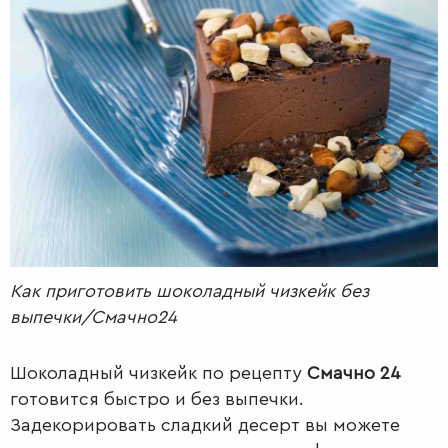
РАДІО
КРАСА
КІНО
LIFESTYLE
FASHION
ТРАДИЦІЇ
PETS
Как приготовить шоколадный чизкейк без
выпечки/Смачно24
Шоколадный чизкейк по рецепту
Смачно 24
готовится быстро и без выпечки.
Задекорировать сладкий десерт вы можете