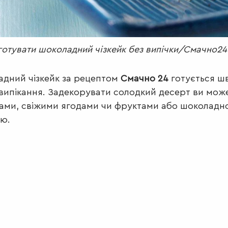
готувати шоколадний чізкейк без випічки/Смачно24
дний чізкейк за рецептом
Смачно 24
готується ш
 випікання. Задекорувати солодкий десерт ви мож
ами, свіжими ягодами чи фруктами або шоколад
ю.