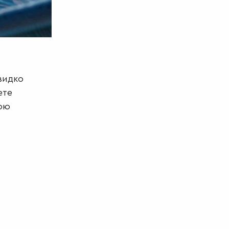
видко
ете
ною