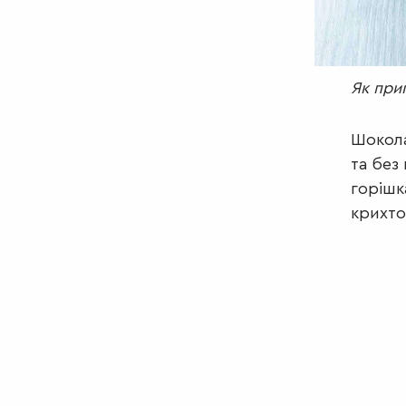
Як при
Шокола
та без
горішк
крихто