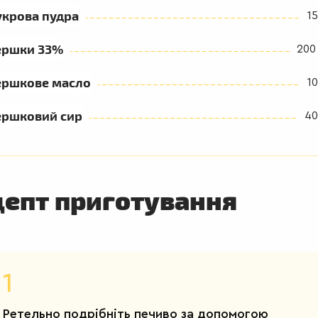
укрова пудра
15
ершки 33%
200
ершкове масло
10
ершковий сир
40
цепт приготування
1
Ретельно подрібніть печиво за допомогою