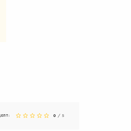
0
/
5
ЦЕПТ: