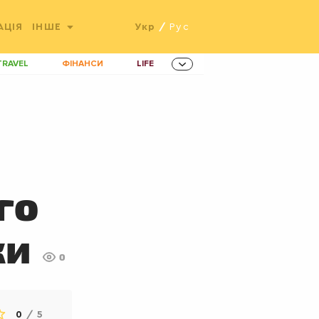
АЦІЯ
ІНШЕ
Укр
/
Рус
TRAVEL
ФІНАНСИ
LIFE
ННОВАЦІЇ
MEN
AMES
ІНВЕСТИЦІЇ
ОВИНИ ЗДОРОВ'Я
РАДІО
ETS
го
ки
0
0
/
5