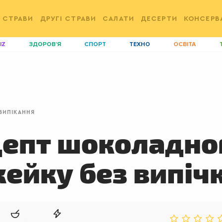
 СТРАВИ
ДРУГІ СТРАВИ
САЛАТИ
ДЕСЕРТИ
КОНСЕРВ
IZ
ЗДОРОВ'Я
СПОРТ
ТЕХНО
ОСВІТА
ДІМ
ІДЕЇ
АГРО
І
АКТИВ
КОРИСНО
РОЗВАГИ
G
AUTO
СІМ'Я
LIKAR
Н
 ВИПІКАННЯ
LIFESTYLE
FASHION
ТРАДИЦІЇ
P
епт шоколадно
кейку без випіч