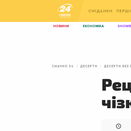
СНІДАНКИ
ПЕРШІ
НОВИНИ
ЕКОНОМІКА
SHOWB
КИЇВ
ЛЬВІВ
НЕРУХОМІСТЬ
ЗБІРНА
ДИЗАЙН
ПОКЕР
СМАЧНО 24
ДЕСЕРТИ
ДЕСЕРТИ БЕЗ
КРАСА
КІНО
Рец
чіз