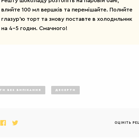
Решту шоколаду розтопіть на паровій бані,
влийте 100 мл вершків та перемішайте. Полийте
глазур'ю торт та знову поставте в холодильник
на 4-5 годин. Смачного!
ТИ БЕЗ ВИПІКАННЯ
ДЕСЕРТИ
ОЦІНІТЬ РЕ