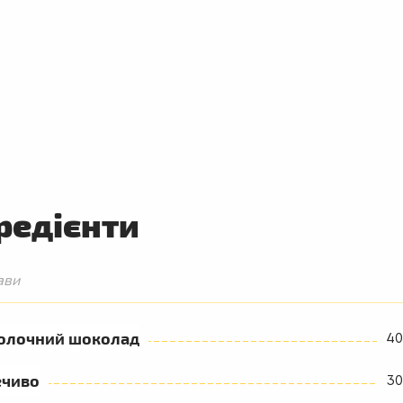
редієнти
ави
олочний шоколад
40
ечиво
30