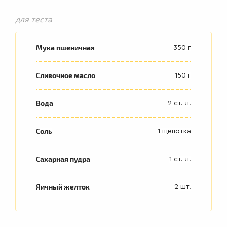
для теста
Мука пшеничная
350 г
Сливочное масло
150 г
Вода
2 ст. л.
Соль
1 щепотка
Сахарная пудра
1 ст. л.
Яичный желток
2 шт.