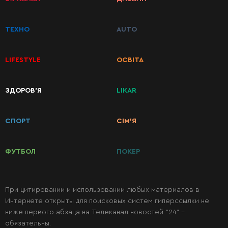
ТЕХНО
AUTO
LIFESTYLE
ОСВІТА
ЗДОРОВ’Я
LIKAR
КАТЕГОРИИ
РЕЦЕПТОВ
СПОРТ
СІМ’Я
Завтраки
ФУТБОЛ
ПОКЕР
Первые
блюда
При цитировании и использовании любых материалов в
Интернете открыты для поисковых систем гиперссылки не
ниже первого абзаца на Телеканал новостей "24" -
Вторые
обязательны.