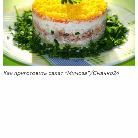
РАДІО
КРАСА
КІНО
LIFESTYLE
FASHION
ТРАДИЦІЇ
PETS
Как приготовить салат “Мимоза”/Смачно24