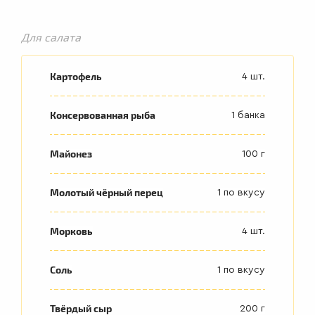
Для салата
Картофель
4 шт.
Консервованная рыба
1 банка
Майонез
100 г
Молотый чёрный перец
1 по вкусу
Морковь
4 шт.
Соль
1 по вкусу
Твёрдый сыр
200 г