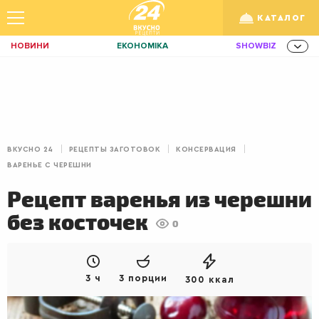
КАТАЛОГ
НОВИНИ
ЕКОНОМІКА
SHOWBIZ
ЗДОРОВ'Я
СПОРТ
ТЕХНО
Укр
/
Рус
ОСВІТА
TRAVEL
ФІНАНСИ
LIFE
КИЇВ
ЛЬВІВ
ЗАВТРАКИ
ВКУСНО 24
РЕЦЕПТЫ ЗАГОТОВОК
КОНСЕРВАЦИЯ
ДІМ
ІДЕЇ
АГРО
ВАРЕНЬЕ С ЧЕРЕШНИ
ІННОВАЦІЇ
MEN
НЕРУХОМІСТЬ
Рецепт варенья из черешни
без косточек
ЗБІРНА
АКТИВ
КОРИСНО
0
РОЗВАГИ
GAMES
ІНВЕСТИЦІЇ
ДИЗАЙН
ПОКЕР
AUTO
3 ч
3 порции
300 ккал
СІМ'Я
LIKAR
НОВИНИ ЗДОРОВ'Я