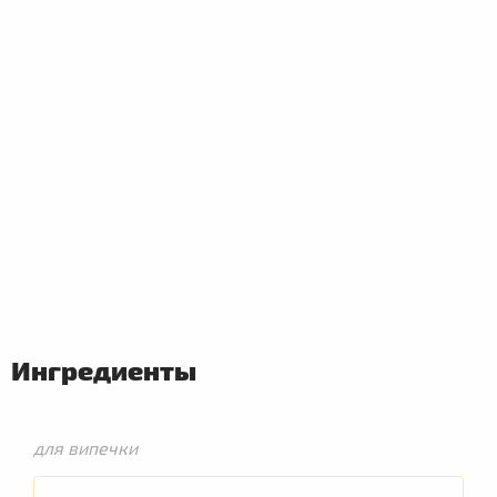
Ингредиенты
для випечки