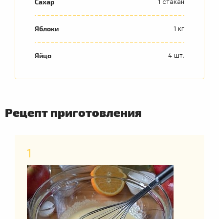
Сахар
1 стакан
Яблоки
1 кг
Яйцо
4 шт.
Рецепт приготовления
1