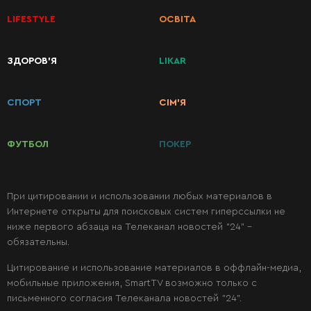
LIFESTYLE
ОСВІТА
ЗДОРОВ’Я
LIKAR
КАТЕГОРИИ
РЕЦЕПТОВ
СПОРТ
СІМ’Я
Завтраки
ФУТБОЛ
ПОКЕР
Первые
блюда
При цитировании и использовании любых материалов в
Интернете открыты для поисковых систем гиперссылки не
ниже первого абзаца на Телеканал новостей "24" -
Вторые
обязательны.
блюда
Цитирование и использование материалов в оффлайн-медиа,
мобильные приложения, SmartTV возможно только с
Салаты
письменного согласия Телеканала новостей "24".