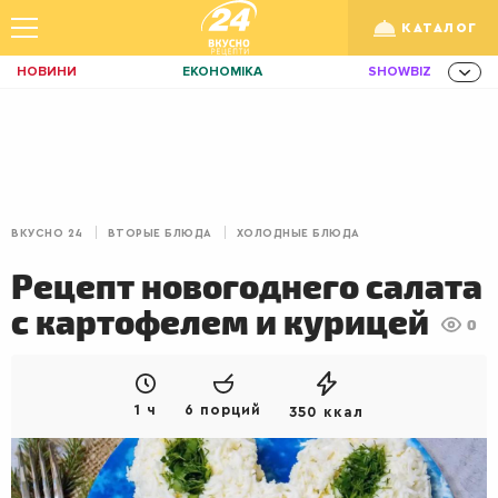
КАТАЛОГ
НОВИНИ
ЕКОНОМІКА
SHOWBIZ
ЗДОРОВ'Я
СПОРТ
ТЕХНО
Укр
/
Рус
ОСВІТА
TRAVEL
ФІНАНСИ
LIFE
КИЇВ
ЛЬВІВ
ЗАВТРАКИ
ВКУСНО 24
ВТОРЫЕ БЛЮДА
ХОЛОДНЫЕ БЛЮДА
ДІМ
ІДЕЇ
АГРО
Рецепт новогоднего салата
ІННОВАЦІЇ
MEN
НЕРУХОМІСТЬ
с картофелем и курицей
0
ЗБІРНА
АКТИВ
КОРИСНО
РОЗВАГИ
GAMES
ІНВЕСТИЦІЇ
1 ч
6 порций
350 ккал
ДИЗАЙН
ПОКЕР
AUTO
СІМ'Я
LIKAR
НОВИНИ ЗДОРОВ'Я