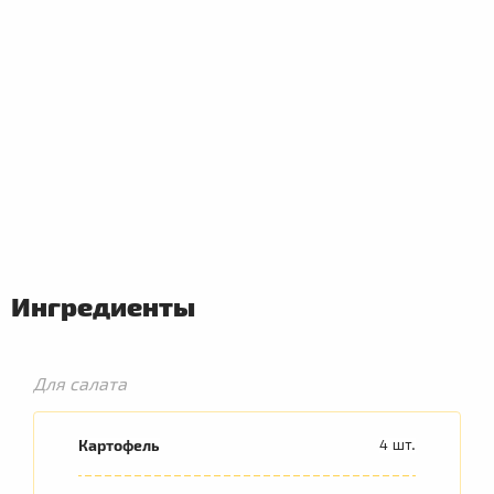
Ингредиенты
ПЕРВЫЕ
БЛЮДА
Для салата
Картофель
4 шт.