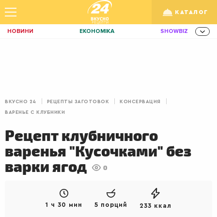
КАТАЛОГ
НОВИНИ
ЕКОНОМІКА
SHOWBIZ
ЗДОРОВ'Я
СПОРТ
ТЕХНО
Укр
/
Рус
ОСВІТА
TRAVEL
ФІНАНСИ
LIFE
КИЇВ
ЛЬВІВ
ЗАВТРАКИ
ВКУСНО 24
РЕЦЕПТЫ ЗАГОТОВОК
КОНСЕРВАЦИЯ
ДІМ
ІДЕЇ
АГРО
ВАРЕНЬЕ С КЛУБНИКИ
ІННОВАЦІЇ
MEN
НЕРУХОМІСТЬ
Рецепт клубничного
варенья "Кусочками" без
ЗБІРНА
АКТИВ
КОРИСНО
варки ягод
РОЗВАГИ
GAMES
ІНВЕСТИЦІЇ
0
ДИЗАЙН
ПОКЕР
AUTO
СІМ'Я
LIKAR
НОВИНИ ЗДОРОВ'Я
1 ч 30 мин
5 порций
233 ккал