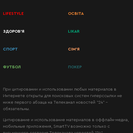
Первые
LIFESTYLE
ОСВІТА
блюда
ЗДОРОВ’Я
LIKAR
Вторые
блюда
СПОРТ
СІМ’Я
Салаты
ФУТБОЛ
ПОКЕР
Десерты
При цитировании и использовании любых материалов в
Интернете открыты для поисковых систем гиперссылки не
Консервация
ниже первого абзаца на Телеканал новостей "24" -
обязательны.
Цитирование и использование материалов в оффлайн-медиа,
мобильные приложения, SmartTV возможно только с
24
письменного согласия Телеканала новостей "24".