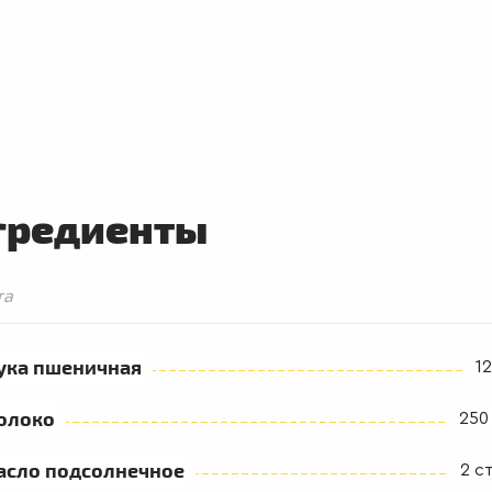
гредиенты
та
ука пшеничная
12
олоко
250
асло подсолнечное
2 ст