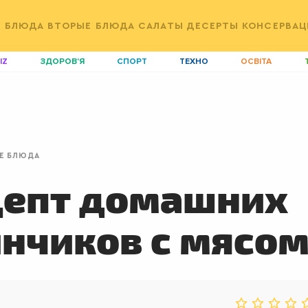
Е БЛЮДА
ВТОРЫЕ БЛЮДА
САЛАТЫ
ДЕСЕРТЫ
КОНСЕРВАЦ
IZ
ЗДОРОВ'Я
СПОРТ
ТЕХНО
ОСВІТА
ДІМ
ІДЕЇ
АГРО
І
АКТИВ
КОРИСНО
РОЗВАГИ
G
AUTO
СІМ'Я
LIKAR
Н
Е БЛЮДА
LIFESTYLE
FASHION
ТРАДИЦІЇ
P
цепт домашних
нчиков с мясо