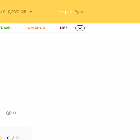
ИЯ
ДРУГОЕ
Укр
/
Рус
TRAVEL
ФІНАНСИ
LIFE
ННОВАЦІЇ
MEN
AMES
ІНВЕСТИЦІЇ
ОВИНИ ЗДОРОВ'Я
РАДІО
ETS
м
0
0
/
5