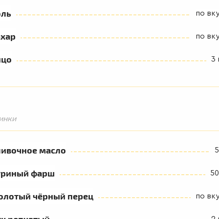
оль
по вк
ахар
по вк
йцо
3 
инки
ливочное масло
5
уриный фарш
50
олотый чёрный перец
по вк
ук репчатый
2 