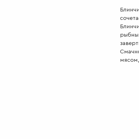
Блинчи
сочета
Блинчи
рыбным
заверт
Смачно
мясом,