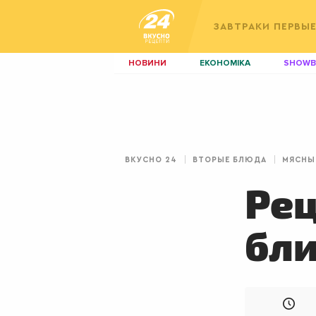
ЗАВТРАКИ
ПЕРВЫ
НОВИНИ
ЕКОНОМІКА
SHOWB
КИЇВ
ЛЬВІВ
НЕРУХОМІСТЬ
ЗБІРНА
ДИЗАЙН
ПОКЕР
ВКУСНО 24
ВТОРЫЕ БЛЮДА
МЯСНЫ
КРАСА
КІНО
Ре
бли