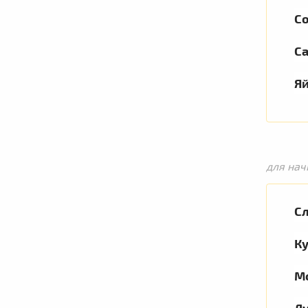
С
С
Я
для нач
С
К
М
Л