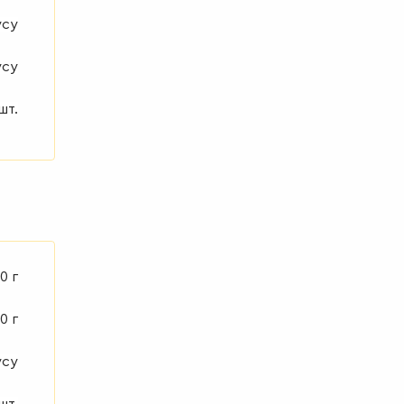
усу
усу
шт.
0 г
0 г
усу
шт.