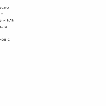
асно
ом.
ным или
осле
.
ков с