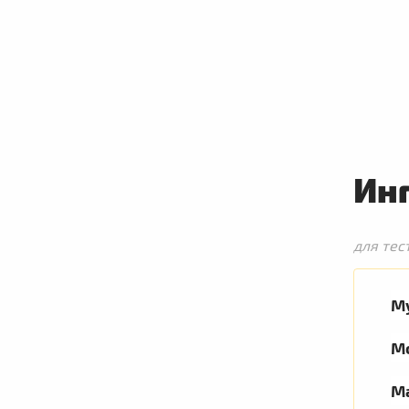
Ин
для тес
М
М
М