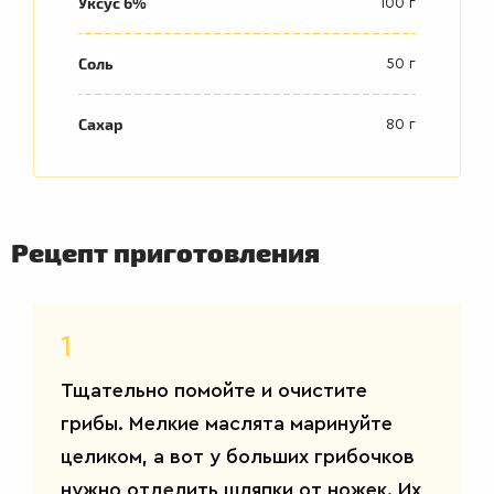
Уксус 6%
100 г
Соль
50 г
Сахар
80 г
Рецепт приготовления
1
ВТОРЫЕ
Тщательно помойте и очистите
БЛЮДА
грибы. Мелкие маслята маринуйте
целиком, а вот у больших грибочков
нужно отделить шляпки от ножек. Их