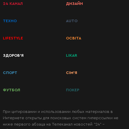
24 КАНАЛ
ДИЗАЙН
ТЕХНО
AUTO
LIFESTYLE
ОСВІТА
ЗДОРОВ’Я
LIKAR
КАТЕГОРИИ
РЕЦЕПТОВ
СПОРТ
СІМ’Я
Завтраки
ФУТБОЛ
ПОКЕР
Первые
блюда
При цитировании и использовании любых материалов в
Интернете открыты для поисковых систем гиперссылки не
ниже первого абзаца на Телеканал новостей "24" -
Вторые