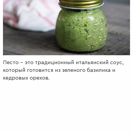
РАДІО
КРАСА
КІНО
LIFESTYLE
FASHION
ТРАДИЦІЇ
PETS
Песто – это традиционный итальянский соус,
который готовится из зеленого базилика и
кедровых орехов.