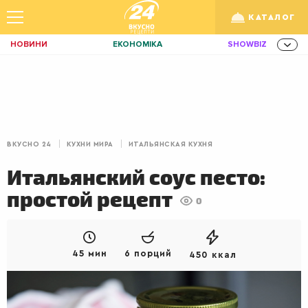
КАТАЛОГ
НОВИНИ
ЕКОНОМІКА
SHOWBIZ
ЗДОРОВ'Я
СПОРТ
ТЕХНО
Укр
/
Рус
ОСВІТА
TRAVEL
ФІНАНСИ
LIFE
КИЇВ
ЛЬВІВ
ЗАВТРАКИ
ВКУСНО 24
КУХНИ МИРА
ИТАЛЬЯНСКАЯ КУХНЯ
ДІМ
ІДЕЇ
АГРО
Итальянский соус песто:
ІННОВАЦІЇ
MEN
НЕРУХОМІСТЬ
простой рецепт
0
ЗБІРНА
АКТИВ
КОРИСНО
РОЗВАГИ
GAMES
ІНВЕСТИЦІЇ
45 мин
6 порций
450 ккал
ДИЗАЙН
ПОКЕР
AUTO
СІМ'Я
LIKAR
НОВИНИ ЗДОРОВ'Я