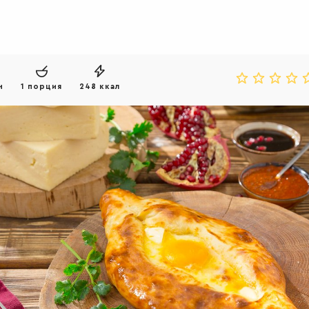
н
1 порция
248 ккал