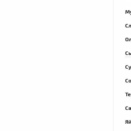
М
С
О
С
С
С
Те
С
Я