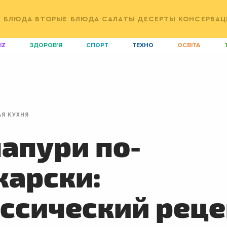
Е БЛЮДА
ВТОРЫЕ БЛЮДА
САЛАТЫ
ДЕСЕРТЫ
КОНСЕРВАЦ
IZ
ЗДОРОВ'Я
СПОРТ
ТЕХНО
ОСВІТА
ДІМ
ІДЕЇ
АГРО
І
АКТИВ
КОРИСНО
РОЗВАГИ
G
AUTO
СІМ'Я
LIKAR
Н
АЯ КУХНЯ
LIFESTYLE
FASHION
ТРАДИЦІЇ
P
апури по-
арски:
ссический реце