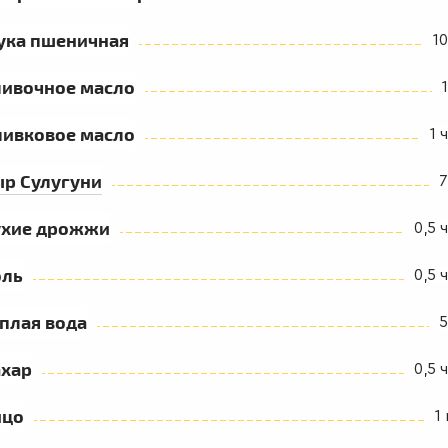
ука пшеничная
10
ливочное масло
ливковое масло
1 ч
ыр Сулугуни
7
ухие дрожжи
0,5 ч
оль
0,5 ч
плая вода
5
ахар
0,5 ч
йцо
1