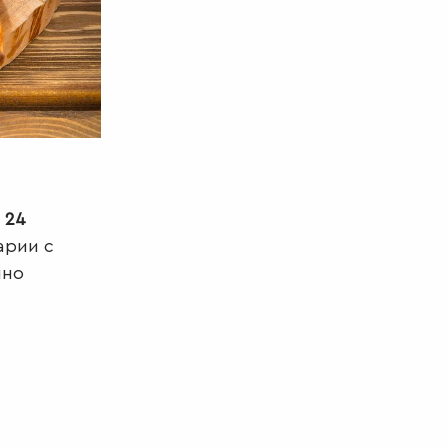
 24
арии с
йно