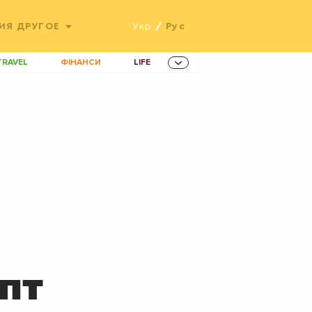
ИЯ
ДРУГОЕ
Укр
/
Рус
TRAVEL
ФІНАНСИ
LIFE
ННОВАЦІЇ
MEN
AMES
ІНВЕСТИЦІЇ
ОВИНИ ЗДОРОВ'Я
РАДІО
ETS
пт