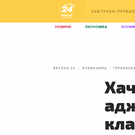
ЗАВТРАКИ
ПЕРВЫ
НОВИНИ
ЕКОНОМІКА
SHOWB
КИЇВ
ЛЬВІВ
НЕРУХОМІСТЬ
ЗБІРНА
ДИЗАЙН
ПОКЕР
ВКУСНО 24
КУХНИ МИРА
ГРУЗИНСК
КРАСА
КІНО
Хач
адж
кла