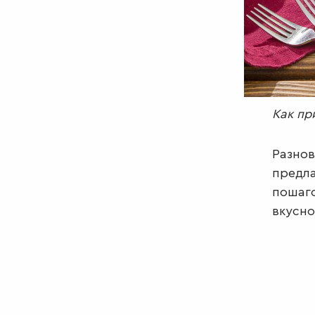
Как пр
Разнов
предла
пошаго
вкусно