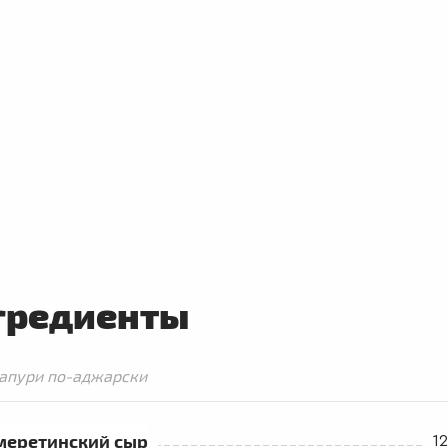
гредиенты
апури по-аджарски
меретинский сыр
12