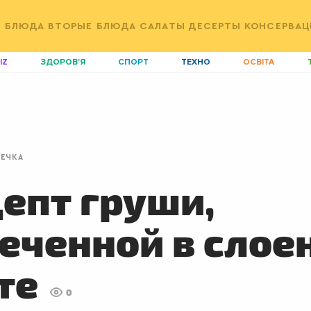
Е БЛЮДА
ВТОРЫЕ БЛЮДА
САЛАТЫ
ДЕСЕРТЫ
КОНСЕРВАЦ
IZ
ЗДОРОВ'Я
СПОРТ
ТЕХНО
ОСВІТА
ДІМ
ІДЕЇ
АГРО
І
АКТИВ
КОРИСНО
РОЗВАГИ
G
AUTO
СІМ'Я
LIKAR
Н
ПЕЧКА
LIFESTYLE
FASHION
ТРАДИЦІЇ
P
епт груши,
еченной в слое
те
0