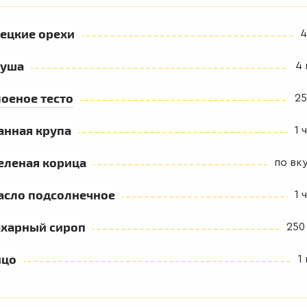
ецкие орехи
4
руша
4 
оеное тесто
25
анная крупа
1 ч
еленая корица
по вк
асло подсолнечное
1 ч
ахарный сироп
250
йцо
1