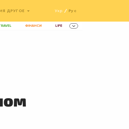
ИЯ
ДРУГОЕ
Укр
/
Рус
TRAVEL
ФІНАНСИ
LIFE
ННОВАЦІЇ
MEN
AMES
ІНВЕСТИЦІЇ
ОВИНИ ЗДОРОВ'Я
РАДІО
ETS
ном