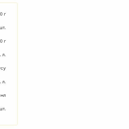
0 г
шт.
0 г
. л.
усу
. л.
 мл
 шт.