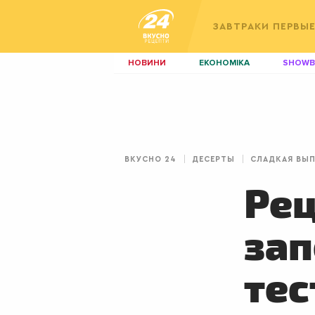
ЗАВТРАКИ
ПЕРВЫ
НОВИНИ
ЕКОНОМІКА
SHOWB
КИЇВ
ЛЬВІВ
НЕРУХОМІСТЬ
ЗБІРНА
ДИЗАЙН
ПОКЕР
ВКУСНО 24
ДЕСЕРТЫ
СЛАДКАЯ ВЫ
КРАСА
КІНО
Рец
зап
тес