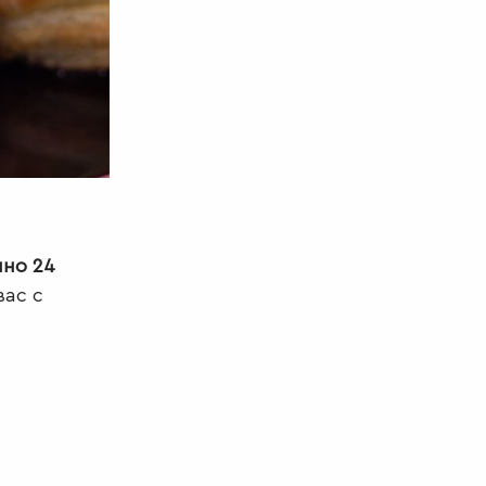
но 24
вас с