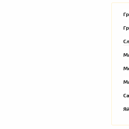
Гр
Г
Сл
М
М
М
С
Я