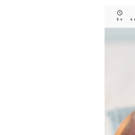
3 ч
4 