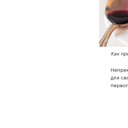
Как пр
Непрем
для св
первог