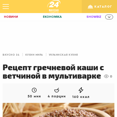
КАТАЛОГ
НОВИНИ
ЕКОНОМІКА
SHOWBIZ
ЗДОРОВ'Я
СПОРТ
ТЕХНО
Укр
/
Рус
ОСВІТА
TRAVEL
ФІНАНСИ
LIFE
КИЇВ
ЛЬВІВ
ЗАВТРАКИ
ВКУСНО 24
КУХНИ МИРА
УКРАИНСКАЯ КУХНЯ
ДІМ
ІДЕЇ
АГРО
Рецепт гречневой каши с
ІННОВАЦІЇ
MEN
НЕРУХОМІСТЬ
ветчиной в мультиварке
0
ЗБІРНА
АКТИВ
КОРИСНО
РОЗВАГИ
GAMES
ІНВЕСТИЦІЇ
50 мин
4 порции
160 ккал
ДИЗАЙН
ПОКЕР
AUTO
СІМ'Я
LIKAR
НОВИНИ ЗДОРОВ'Я