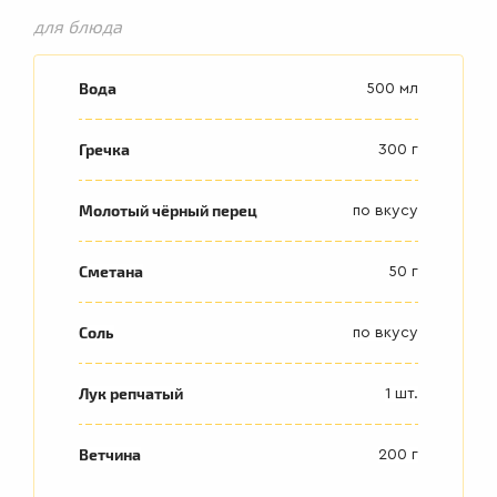
для блюда
Вода
500 мл
Гречка
300 г
Молотый чёрный перец
по вкусу
Сметана
50 г
Соль
по вкусу
Лук репчатый
1 шт.
Ветчина
200 г