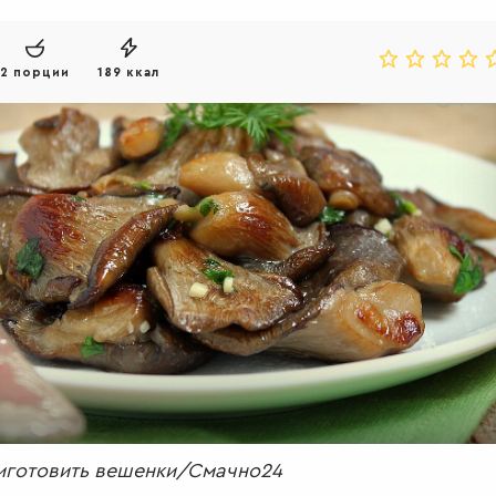
2 порции
189 ккал
иготовить вешенки/Смачно24