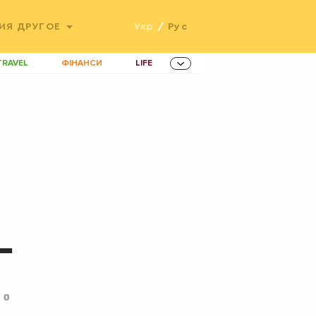
ИЯ
ДРУГОЕ
Укр
/
Рус
TRAVEL
ФІНАНСИ
LIFE
ННОВАЦІЇ
MEN
AMES
ІНВЕСТИЦІЇ
ОВИНИ ЗДОРОВ'Я
РАДІО
ETS
–
0