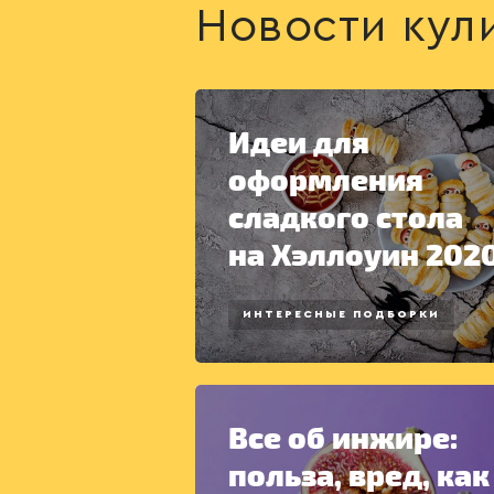
Новости кул
Идеи для
оформления
сладкого стола
на Хэллоуин 202
ИНТЕРЕСНЫЕ ПОДБОРКИ
Все об инжире:
польза, вред, как