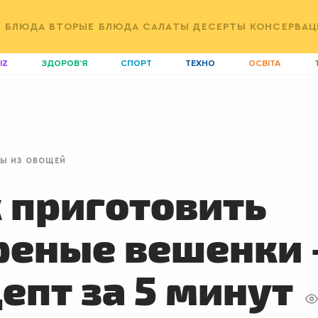
Е БЛЮДА
ВТОРЫЕ БЛЮДА
САЛАТЫ
ДЕСЕРТЫ
КОНСЕРВАЦ
IZ
ЗДОРОВ'Я
СПОРТ
ТЕХНО
ОСВІТА
ДІМ
ІДЕЇ
АГРО
І
АКТИВ
КОРИСНО
РОЗВАГИ
G
AUTO
СІМ'Я
LIKAR
Н
РЫ ИЗ ОВОЩЕЙ
LIFESTYLE
FASHION
ТРАДИЦІЇ
P
 приготовить
еные вешенки 
епт за 5 минут