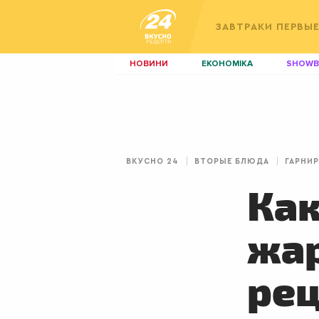
ЗАВТРАКИ
ПЕРВЫ
НОВИНИ
ЕКОНОМІКА
SHOWB
КИЇВ
ЛЬВІВ
НЕРУХОМІСТЬ
ЗБІРНА
ДИЗАЙН
ПОКЕР
ВКУСНО 24
ВТОРЫЕ БЛЮДА
ГАРНИ
КРАСА
КІНО
Как
жар
рец