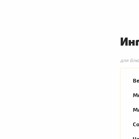
Ин
для бл
В
М
М
С
Ч