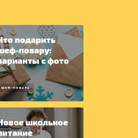
Что подарить
шеф-повару:
варианты с фото
ШЕФ-ПОВАРА
Новое школьное
питание