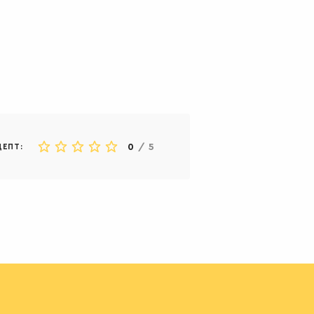
0
/
5
ЦЕПТ: