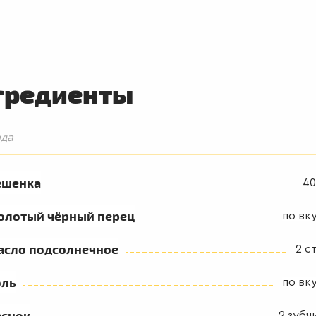
гредиенты
юда
ешенка
40
олотый чёрный перец
по вк
асло подсолнечное
2 ст
оль
по вк
еснок
2 зубч