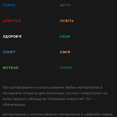
ТЕХНО
AUTO
Первые
LIFESTYLE
ОСВІТА
блюда
ЗДОРОВ’Я
LIKAR
Вторые
блюда
СПОРТ
СІМ’Я
Салаты
ФУТБОЛ
ПОКЕР
Десерты
При цитировании и использовании любых материалов в
Интернете открыты для поисковых систем гиперссылки не
Консервация
ниже первого абзаца на Телеканал новостей "24" -
обязательны.
Цитирование и использование материалов в оффлайн-медиа,