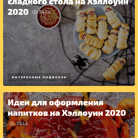
сладкого стола на Хэллоуин
РАДІО
КРАСА
КІНО
2020
5404
LIFESTYLE
FASHION
ТРАДИЦІЇ
PETS
ПЕРВЫЕ
БЛЮДА
ИНТЕРЕСНЫЕ ПОДБОРКИ
Идеи для оформления
напитков на Хэллоуин 2020
2844