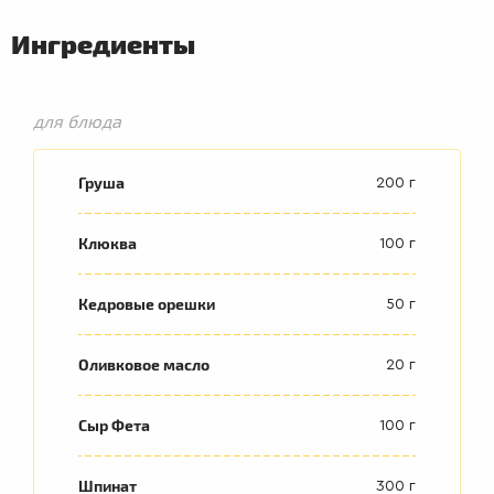
Ингредиенты
для блюда
Груша
200 г
Клюква
100 г
Кедровые орешки
50 г
Оливковое масло
20 г
Сыр Фета
100 г
Шпинат
300 г