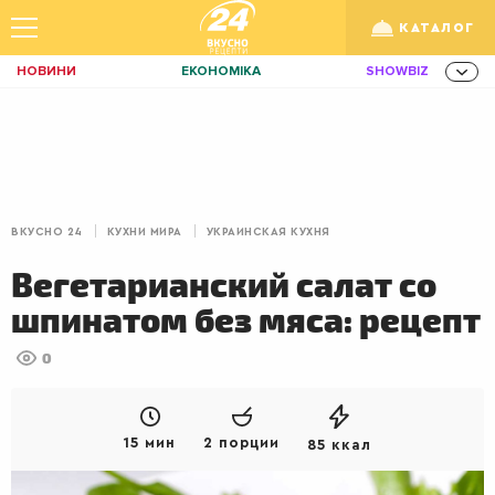
КАТАЛОГ
НОВИНИ
ЕКОНОМІКА
SHOWBIZ
ЗДОРОВ'Я
СПОРТ
ТЕХНО
Укр
/
Рус
ОСВІТА
TRAVEL
ФІНАНСИ
LIFE
КИЇВ
ЛЬВІВ
ЗАВТРАКИ
ВКУСНО 24
КУХНИ МИРА
УКРАИНСКАЯ КУХНЯ
ДІМ
ІДЕЇ
АГРО
Вегетарианский салат со
ІННОВАЦІЇ
MEN
НЕРУХОМІСТЬ
шпинатом без мяса: рецепт
ЗБІРНА
АКТИВ
КОРИСНО
0
РОЗВАГИ
GAMES
ІНВЕСТИЦІЇ
ДИЗАЙН
ПОКЕР
AUTO
15 мин
2 порции
85 ккал
СІМ'Я
LIKAR
НОВИНИ ЗДОРОВ'Я