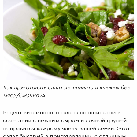
РАДІО
КРАСА
КІНО
LIFESTYLE
FASHION
ТРАДИЦІЇ
PETS
Как приготовить салат из шпината и клюквы без
мяса/Смачно24
Рецепт витаминного салата со шпинатом в
сочетании с нежным сыром и сочной грушей
понравится каждому члену вашей семьи. Этот
салат быстрый в приготовлении, с отличным