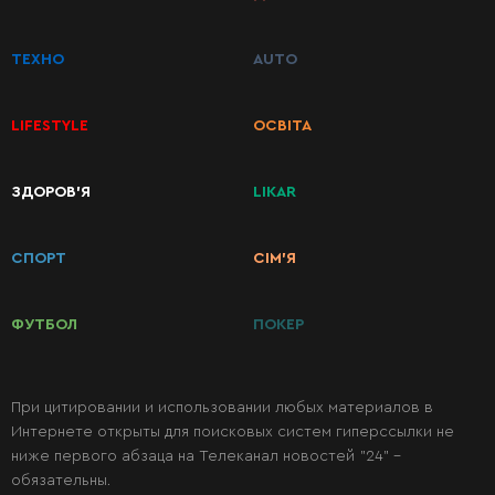
ТЕХНО
AUTO
LIFESTYLE
ОСВІТА
ЗДОРОВ’Я
LIKAR
КАТЕГОРИИ
РЕЦЕПТОВ
СПОРТ
СІМ’Я
Завтраки
ФУТБОЛ
ПОКЕР
Первые
блюда
При цитировании и использовании любых материалов в
Интернете открыты для поисковых систем гиперссылки не
ниже первого абзаца на Телеканал новостей "24" -
Вторые
обязательны.