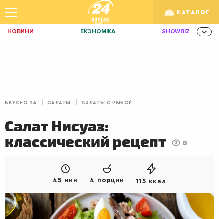
КАТАЛОГ
НОВИНИ
ЕКОНОМІКА
SHOWBIZ
ЗДОРОВ'Я
СПОРТ
ТЕХНО
Укр
/
Рус
ОСВІТА
TRAVEL
ФІНАНСИ
LIFE
КИЇВ
ЛЬВІВ
ЗАВТРАКИ
ВКУСНО 24
САЛАТЫ
САЛАТЫ С РЫБОЙ
ДІМ
ІДЕЇ
АГРО
Салат Нисуаз:
ІННОВАЦІЇ
MEN
НЕРУХОМІСТЬ
классический рецепт
0
ЗБІРНА
АКТИВ
КОРИСНО
РОЗВАГИ
GAMES
ІНВЕСТИЦІЇ
45 мин
4 порции
115 ккал
ДИЗАЙН
ПОКЕР
AUTO
СІМ'Я
LIKAR
НОВИНИ ЗДОРОВ'Я