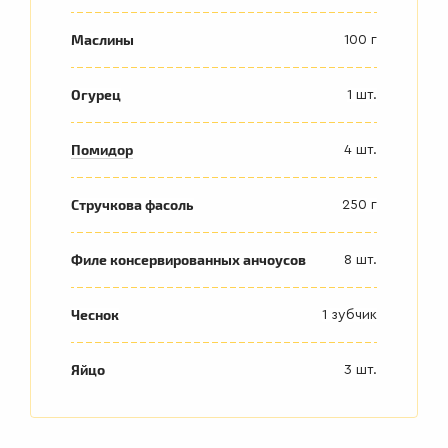
Маслины
100 г
Огурец
1 шт.
Помидор
4 шт.
Стручкова фасоль
250 г
Филе консервированных анчоусов
8 шт.
Чеснок
1 зубчик
Яйцо
3 шт.