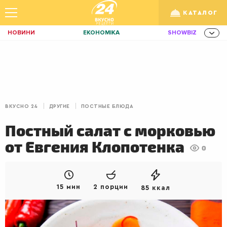
КАТАЛОГ
НОВИНИ
ЕКОНОМІКА
SHOWBIZ
ЗДОРОВ'Я
СПОРТ
ТЕХНО
Укр
/
Рус
ОСВІТА
TRAVEL
ФІНАНСИ
LIFE
КИЇВ
ЛЬВІВ
ЗАВТРАКИ
ВКУСНО 24
ДРУГИЕ
ПОСТНЫЕ БЛЮДА
ДІМ
ІДЕЇ
АГРО
Постный салат с морковью
ІННОВАЦІЇ
MEN
НЕРУХОМІСТЬ
от Евгения Клопотенка
0
ЗБІРНА
АКТИВ
КОРИСНО
РОЗВАГИ
GAMES
ІНВЕСТИЦІЇ
15 мин
2 порции
85 ккал
ДИЗАЙН
ПОКЕР
AUTO
СІМ'Я
LIKAR
НОВИНИ ЗДОРОВ'Я