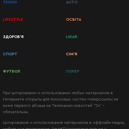
ТЕХНО
AUTO
LIFESTYLE
ОСВІТА
ЗДОРОВ’Я
LIKAR
КАТЕГОРИИ
РЕЦЕПТОВ
СПОРТ
СІМ’Я
Завтраки
ФУТБОЛ
ПОКЕР
Первые
блюда
При цитировании и использовании любых материалов в
Интернете открыты для поисковых систем гиперссылки не
ниже первого абзаца на Телеканал новостей "24" -
Вторые
обязательны.
блюда
Цитирование и использование материалов в оффлайн-медиа,
мобильные приложения, SmartTV возможно только с