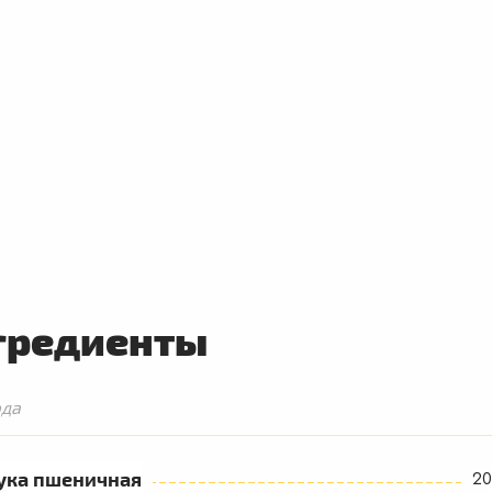
гредиенты
юда
ука пшеничная
20