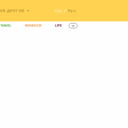
ИЯ
ДРУГОЕ
Укр
/
Рус
TRAVEL
ФІНАНСИ
LIFE
ННОВАЦІЇ
MEN
AMES
ІНВЕСТИЦІЇ
ОВИНИ ЗДОРОВ'Я
РАДІО
ETS