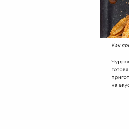
Как пр
Чуррос
готовя
пригот
на вку