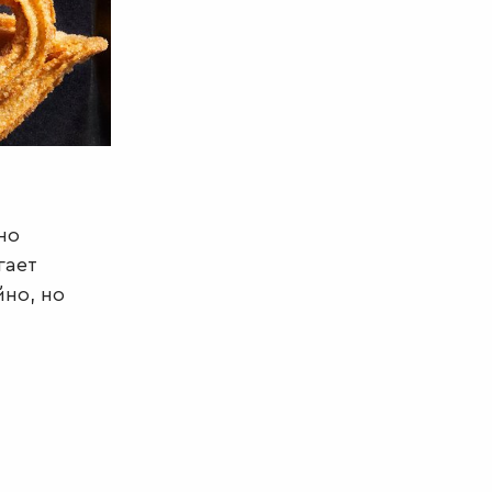
но
гает
йно, но