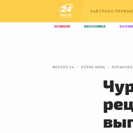
ЗАВТРАКИ
ПЕРВЫ
НОВИНИ
ЕКОНОМІКА
SHOWB
КИЇВ
ЛЬВІВ
НЕРУХОМІСТЬ
ЗБІРНА
ДИЗАЙН
ПОКЕР
ВКУСНО 24
КУХНИ МИРА
ИСПАНСКА
КРАСА
КІНО
Чур
рец
вы