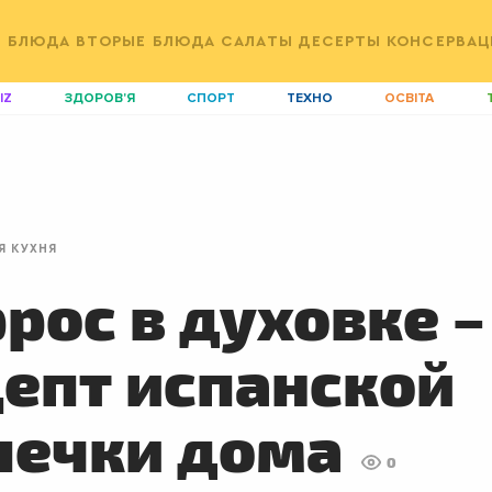
Е БЛЮДА
ВТОРЫЕ БЛЮДА
САЛАТЫ
ДЕСЕРТЫ
КОНСЕРВАЦ
IZ
ЗДОРОВ'Я
СПОРТ
ТЕХНО
ОСВІТА
ДІМ
ІДЕЇ
АГРО
І
АКТИВ
КОРИСНО
РОЗВАГИ
G
AUTO
СІМ'Я
LIKAR
Н
Я КУХНЯ
LIFESTYLE
FASHION
ТРАДИЦІЇ
P
рос в духовке –
епт испанской
печки дома
0