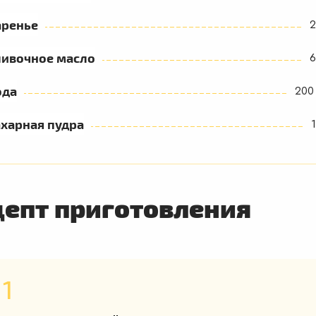
аренье
2
ливочное масло
6
ода
200
харная пудра
цепт приготовления
1