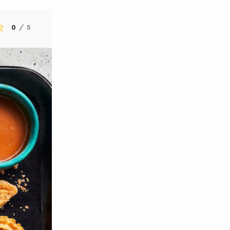
0
/
5