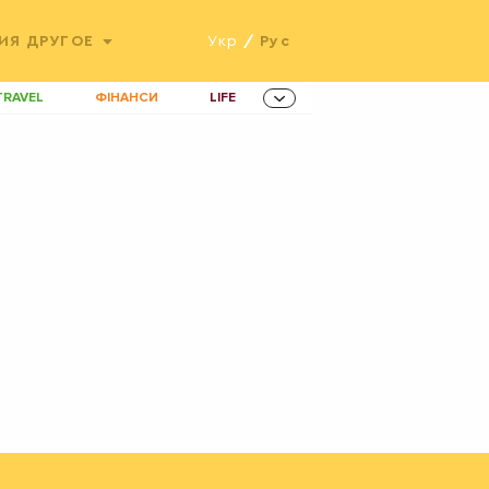
ИЯ
ДРУГОЕ
Укр
/
Рус
TRAVEL
ФІНАНСИ
LIFE
ННОВАЦІЇ
MEN
AMES
ІНВЕСТИЦІЇ
ОВИНИ ЗДОРОВ'Я
РАДІО
ETS