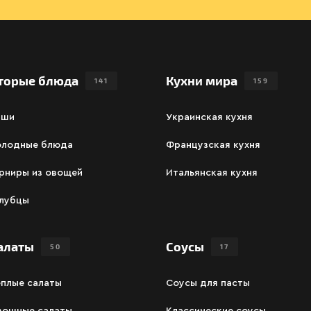
торые блюда
Кухни мира
141
159
аши
Украинская кухня
олодные блюда
Французская кухня
рниры из овощей
Итальянская кухня
олубцы
алаты
Соусы
50
17
ёплые салаты
Соусы для пасты