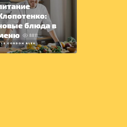
питание
Клопотенко:
новые блюда в
меню
8811
LE CORDON BLEU