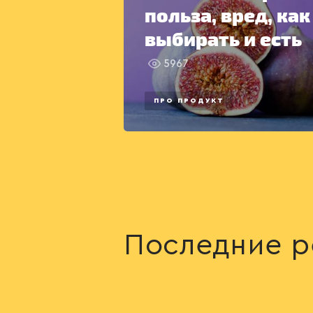
польза, вред, как
выбирать и есть
5967
ПРО ПРОДУКТ
Последние р