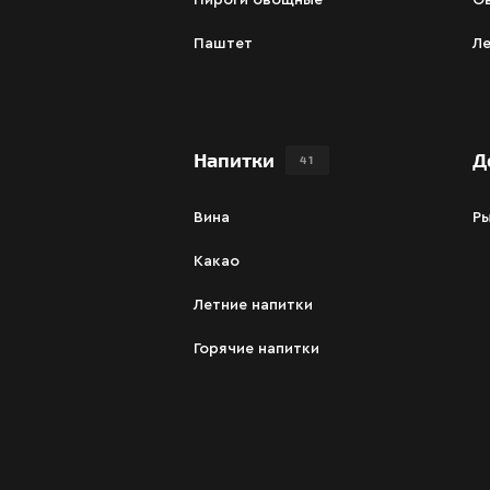
Пироги овощные
О
Паштет
Ле
Напитки
Д
41
Вина
Р
Какао
Летние напитки
Горячие напитки