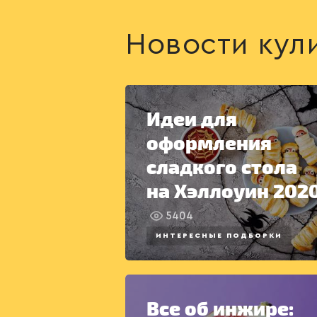
Новости кул
Идеи для
оформления
сладкого стола
на Хэллоуин 202
5404
ИНТЕРЕСНЫЕ ПОДБОРКИ
Все об инжире: