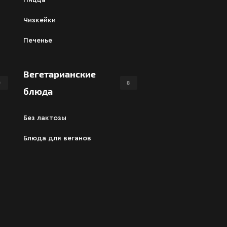
Пицца
Чизкейки
Печенье
Вегетарианские
9
8
блюда
Без лактозы
Блюда для веганов