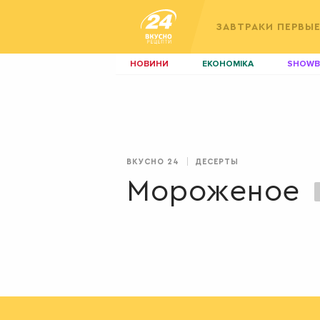
ЗАВТРАКИ
ПЕРВЫ
НОВИНИ
ЕКОНОМІКА
SHOWB
КИЇВ
ЛЬВІВ
НЕРУХОМІСТЬ
ЗБІРНА
ДИЗАЙН
ПОКЕР
ВКУСНО 24
ДЕСЕРТЫ
КРАСА
КІНО
Мороженое