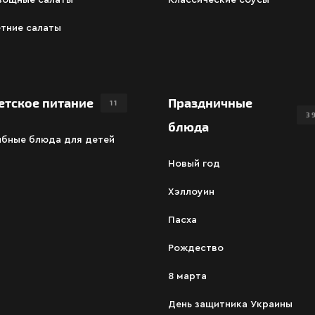
вощные салаты
Классические соусы
тние салаты
етское питание
Праздничные
11
3
блюда
ыбные блюда для детей
Новый год
Хэллоуин
Пасха
Рождество
8 марта
День защитника Украины