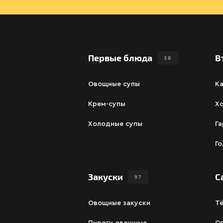
Первые блюда
В
38
Овощные супы
К
Крем-супы
Х
Холодные супы
Га
Г
Закуски
С
97
Овощные закуски
Т