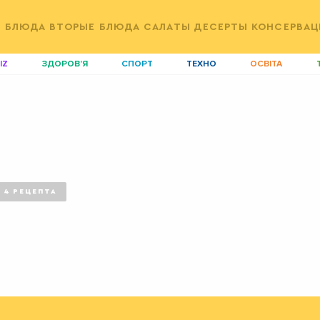
Е БЛЮДА
ВТОРЫЕ БЛЮДА
САЛАТЫ
ДЕСЕРТЫ
КОНСЕРВАЦ
IZ
ЗДОРОВ'Я
СПОРТ
ТЕХНО
ОСВІТА
ДІМ
ІДЕЇ
АГРО
І
АКТИВ
КОРИСНО
РОЗВАГИ
G
AUTO
СІМ'Я
LIKAR
Н
LIFESTYLE
FASHION
ТРАДИЦІЇ
P
4
РЕЦЕПТА