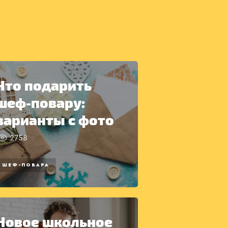
Что подарить
шеф-повару:
варианты с фото
2758
ШЕФ-ПОВАРА
Новое школьное