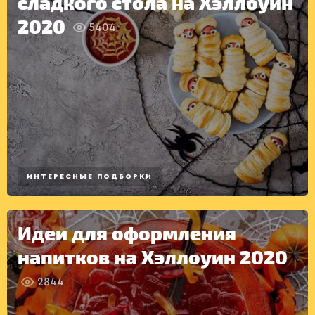
сладкого стола на Хэллоуин
РАДІО
КРАСА
КІНО
2020
5404
LIFESTYLE
FASHION
ТРАДИЦІЇ
PETS
ПЕРВЫЕ
БЛЮДА
ИНТЕРЕСНЫЕ ПОДБОРКИ
Идеи для оформления
напитков на Хэллоуин 2020
2844