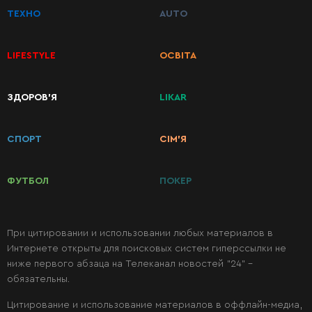
ТЕХНО
AUTO
Первые
LIFESTYLE
ОСВІТА
блюда
ЗДОРОВ’Я
LIKAR
Вторые
блюда
СПОРТ
СІМ’Я
Салаты
ФУТБОЛ
ПОКЕР
Десерты
При цитировании и использовании любых материалов в
Интернете открыты для поисковых систем гиперссылки не
Консервация
ниже первого абзаца на Телеканал новостей "24" -
обязательны.
Цитирование и использование материалов в оффлайн-медиа,