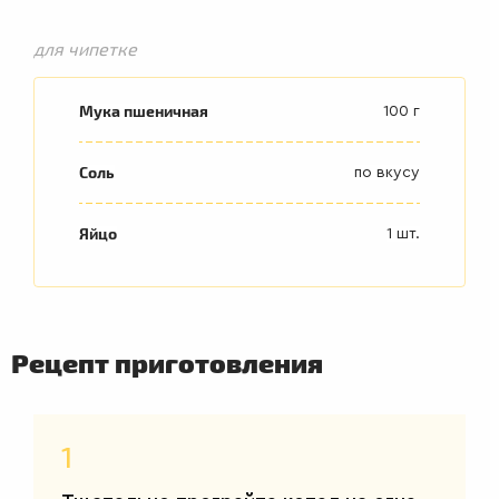
для чипетке
Мука пшеничная
100 г
Соль
по вкусу
Яйцо
1 шт.
Рецепт приготовления
1