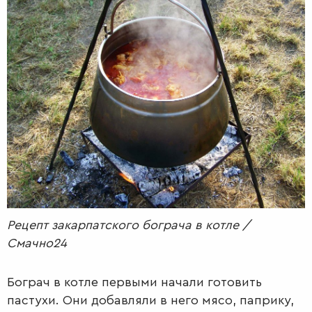
РАДІО
КРАСА
КІНО
LIFESTYLE
FASHION
ТРАДИЦІЇ
PETS
Рецепт закарпатского бограча в котле /
Смачно24
Бограч в котле первыми начали готовить
пастухи. Они добавляли в него мясо, паприку,