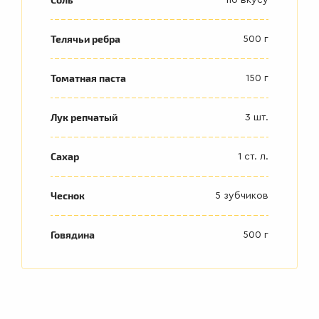
Телячьи ребра
500 г
Томатная паста
150 г
Лук репчатый
3 шт.
ВТОРЫЕ
БЛЮДА
Сахар
1 ст. л.
Чеснок
5 зубчиков
Говядина
500 г