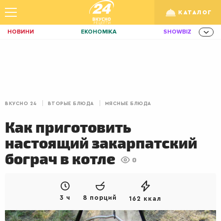
КАТАЛОГ
НОВИНИ
ЕКОНОМІКА
SHOWBIZ
ЗДОРОВ'Я
СПОРТ
ТЕХНО
Укр
/
Рус
ОСВІТА
TRAVEL
ФІНАНСИ
LIFE
КИЇВ
ЛЬВІВ
ЗАВТРАКИ
ВКУСНО 24
ВТОРЫЕ БЛЮДА
МЯСНЫЕ БЛЮДА
ДІМ
ІДЕЇ
АГРО
Как приготовить
ІННОВАЦІЇ
MEN
НЕРУХОМІСТЬ
настоящий закарпатский
ЗБІРНА
АКТИВ
КОРИСНО
бограч в котле
0
РОЗВАГИ
GAMES
ІНВЕСТИЦІЇ
ДИЗАЙН
ПОКЕР
AUTO
3 ч
8 порций
162 ккал
СІМ'Я
LIKAR
НОВИНИ ЗДОРОВ'Я