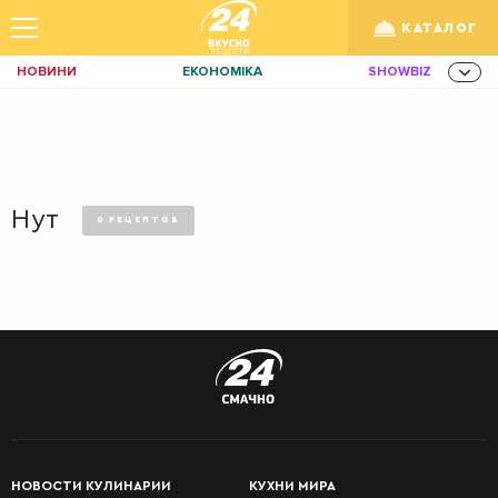
КАТАЛОГ
НОВИНИ
ЕКОНОМІКА
SHOWBIZ
ЗДОРОВ'Я
СПОРТ
ТЕХНО
Укр
/
Рус
ОСВІТА
TRAVEL
ФІНАНСИ
LIFE
КИЇВ
ЛЬВІВ
Нут
ЗАВТРАКИ
0
РЕЦЕПТОВ
ДІМ
ІДЕЇ
АГРО
ПЕРВЫЕ
ІННОВАЦІЇ
MEN
НЕРУХОМІСТЬ
БЛЮДА
ЗБІРНА
АКТИВ
КОРИСНО
ВТОРЫЕ
РОЗВАГИ
GAMES
ІНВЕСТИЦІЇ
БЛЮДА
ДИЗАЙН
ПОКЕР
AUTO
САЛАТЫ
СІМ'Я
LIKAR
НОВИНИ ЗДОРОВ'Я
НОВОСТИ КУЛИНАРИИ
КУХНИ МИРА