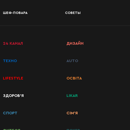
РАДІО
КРАСА
КІНО
ДЕСЕРТЫ
ШЕФ-ПОВАРА
СОВЕТЫ
LIFESTYLE
FASHION
ТРАДИЦІЇ
КОНСЕРВАЦИЯ
PETS
ДРУГОЕ
24 КАНАЛ
ДИЗАЙН
КАТЕГОРИИ
ТЕХНО
AUTO
РЕЦЕПТОВ
LIFESTYLE
ОСВІТА
Завтраки
ЗДОРОВ’Я
LIKAR
Первые
блюда
СПОРТ
СІМ’Я
Вторые