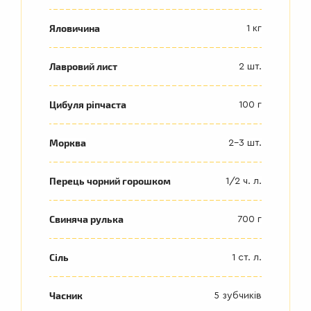
Яловичина
1 кг
Лавровий лист
2 шт.
Цибуля ріпчаста
100 г
Морква
2-3 шт.
Перець чорний горошком
1/2 ч. л.
Свиняча рулька
700 г
Сіль
1 ст. л.
Часник
5 зубчиків