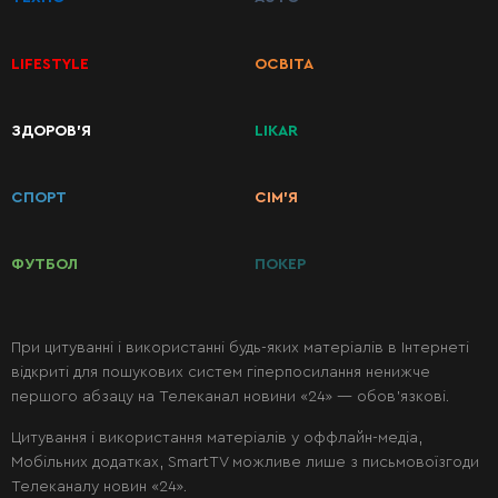
LIFESTYLE
ОСВІТА
КАТЕГОРІЇ
ЗДОРОВ’Я
LIKAR
РЕЦЕПТІВ
СПОРТ
СІМ’Я
Сніданки
ФУТБОЛ
ПОКЕР
Перші
страви
При цитуванні і використанні будь-яких матеріалів в Інтернеті
відкриті для пошукових систем гіперпосилання ненижче
Другі
першого абзацу на Телеканал новини «24» — обов’язкові.
страви
Цитування і використання матеріалів у оффлайн-медіа,
Мобільних додатках, SmartTV можливе лише з письмовоїзгоди
Салати
Телеканалу новин «24».