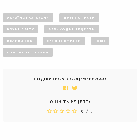
УКРАЇНСЬКА КУХНЯ
ДРУГІ СТРАВИ
КУХНІ СВІТУ
ВЕЛИКОДНІ РЕЦЕПТИ
ВЕЛИКДЕНЬ
М'ЯСНІ СТРАВИ
ІНШІ
СВЯТКОВІ СТРАВИ
ПОДІЛИТИСЬ У СОЦ-МЕРЕЖАХ:
ОЦІНІТЬ РЕЦЕПТ:
0
/
5