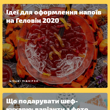
Ідеї для оформлення напоїв
на Геловін 2020
ЦІКАВІ ПІДБІРКИ
Що подарувати шеф-
кухарю: варіанти з фото