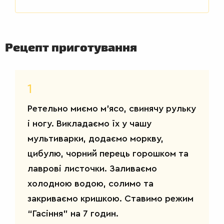
Рецепт приготування
ДРУГІ
1
СТРАВИ
Ретельно миємо м’ясо, свинячу рульку
і ногу. Викладаємо їх у чашу
мультиварки, додаємо моркву,
цибулю, чорний перець горошком та
лаврові листочки. Заливаємо
холодною водою, солимо та
закриваємо кришкою. Ставимо режим
“Гасіння” на 7 годин.