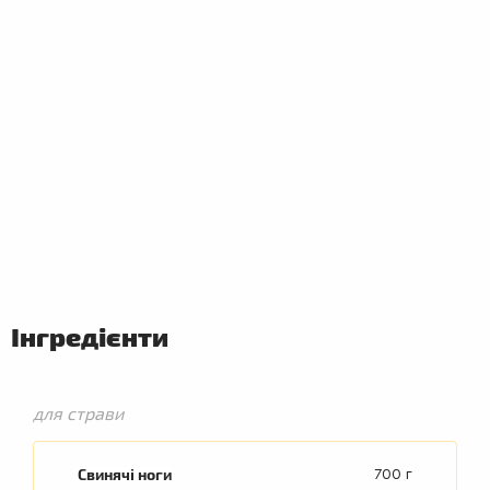
ПЕРШІ
СТРАВИ
Інгредієнти
для страви
Свинячі ноги
700 г