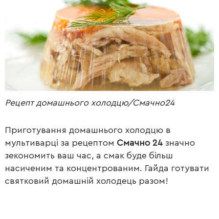
РАДІО
КРАСА
КІНО
LIFESTYLE
FASHION
ТРАДИЦІЇ
PETS
Рецепт домашнього холодцю/Смачно24
Приготування домашнього холодцю в
мультиварці за рецептом
Смачно 24
значно
зекономить ваш час, а смак буде більш
насиченим та концентрованим. Гайда готувати
святковий домашній холодець разом!