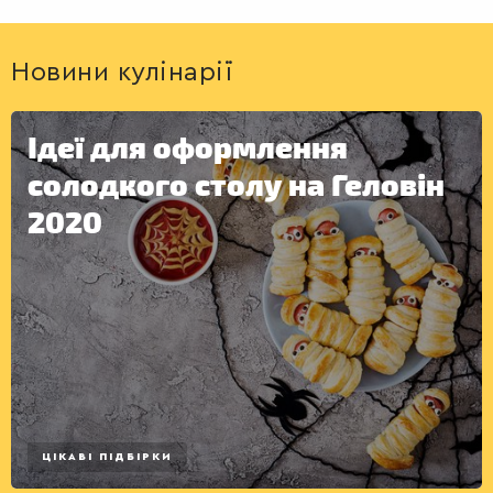
Новини кулінарії
Ідеї для оформлення
ДЕСЕРТИ
солодкого столу на Геловін
2020
ЦІКАВІ ПІДБІРКИ