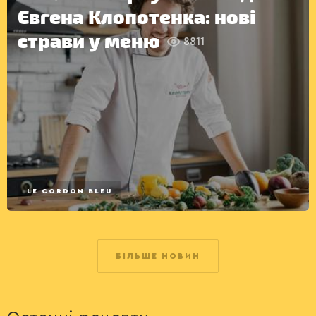
Євгена Клопотенка: нові
страви у меню
8811
LE CORDON BLEU
ІНШЕ
БІЛЬШЕ НОВИН