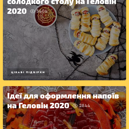
солодкого столу на Геловін
РАДІО
КРАСА
КІНО
2020
5404
LIFESTYLE
FASHION
ТРАДИЦІЇ
PETS
ПЕРШІ
СТРАВИ
ЦІКАВІ ПІДБІРКИ
Ідеї для оформлення напоїв
на Геловін 2020
2844