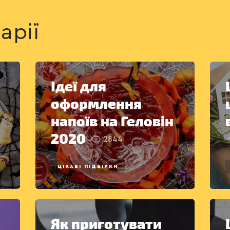
арії
Ідеї для
оформлення
напоїв на Геловін
2020
2844
ЦІКАВІ ПІДБІРКИ
Як приготувати