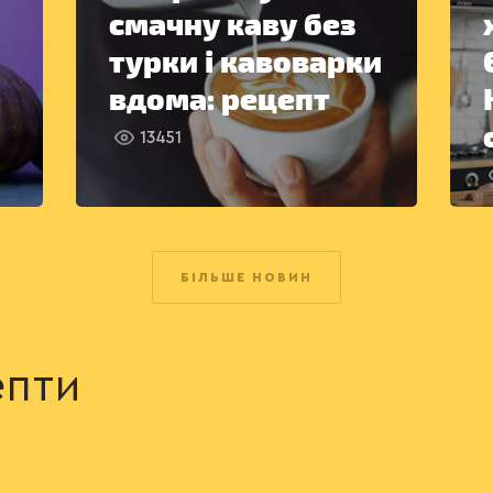
смачну каву без
турки і кавоварки
вдома: рецепт
13451
БІЛЬШЕ НОВИН
епти