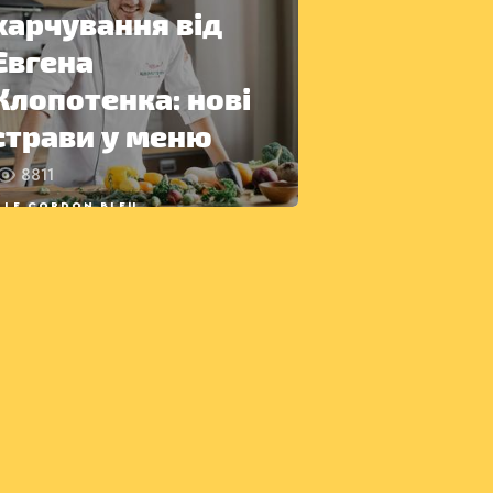
харчування від
Євгена
Клопотенка: нові
страви у меню
8811
LE CORDON BLEU