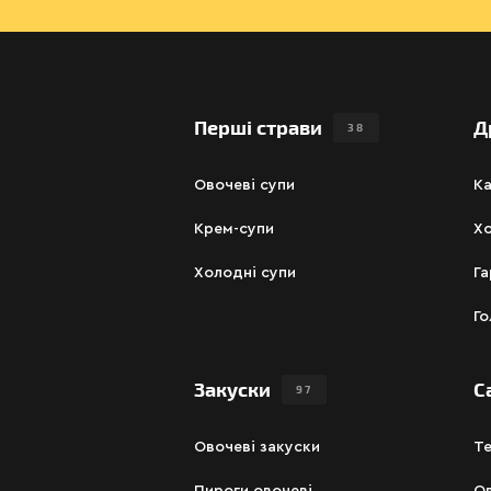
Перші страви
Д
38
Овочеві супи
К
Крем-супи
Хо
Холодні супи
Га
Го
Закуски
С
97
Овочеві закуски
Те