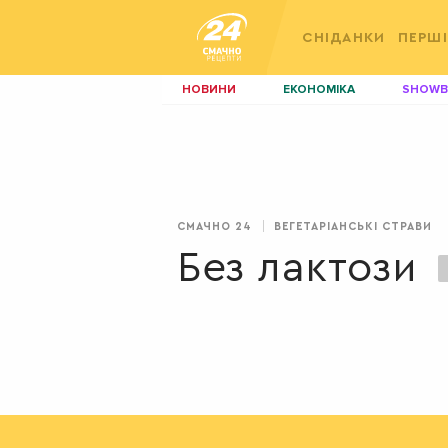
СНІДАНКИ
ПЕРШІ
НОВИНИ
ЕКОНОМІКА
SHOWB
КИЇВ
ЛЬВІВ
НЕРУХОМІСТЬ
ЗБІРНА
ДИЗАЙН
ПОКЕР
СМАЧНО 24
ВЕГЕТАРІАНСЬКІ СТРАВИ
КРАСА
КІНО
Без лактози