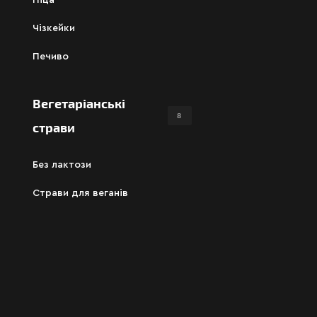
Піца
Чізкейки
Печиво
Вегетаріанські
8
страви
Без лактози
Страви для веганів