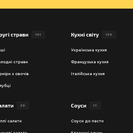
ругі страви
Кухні світу
141
159
аші
Українська кухня
лодні страви
Французька кухня
рніри з овочів
Італійська кухня
лубці
алати
Соуси
50
17
плі салати
Соуси до пасти