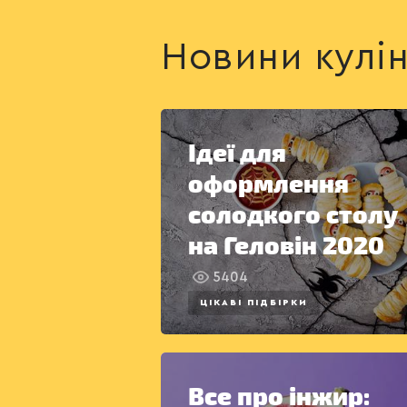
Новини кулін
Ідеї для
оформлення
солодкого столу
на Геловін 2020
5404
ЦІКАВІ ПІДБІРКИ
Все про інжир: