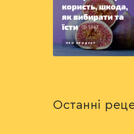
користь, шкода,
як вибирати та
їсти
5967
ПРО ПРОДУКТ
Останні рец