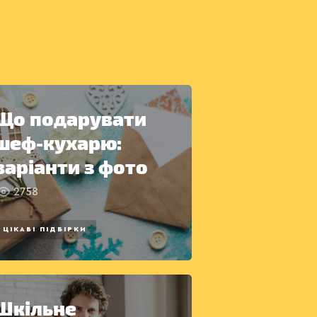
Що подарувати
шеф-кухарю:
варіанти з фото
2758
ЦІКАВІ ПІДБІРКИ
Шкільне