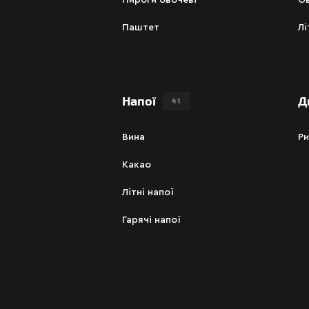
Пироги овочеві
Ов
Паштет
Лі
Напої
Д
41
Вина
Ри
Какао
Літні напої
Гарячі напої