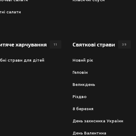
очеві салати
Класичні соуси
тні салати
итяче харчування
Святкові страви
11
39
бні страви для дітей
Новий рік
Геловін
Великдень
Різдво
8 березня
День захисника України
День Валентина