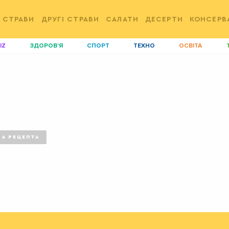
 СТРАВИ
ДРУГІ СТРАВИ
САЛАТИ
ДЕСЕРТИ
КОНСЕРВ
IZ
ЗДОРОВ'Я
СПОРТ
ТЕХНО
ОСВІТА
ДІМ
ІДЕЇ
АГРО
І
АКТИВ
КОРИСНО
РОЗВАГИ
G
AUTO
СІМ'Я
LIKAR
Н
LIFESTYLE
FASHION
ТРАДИЦІЇ
P
4
РЕЦЕПТА