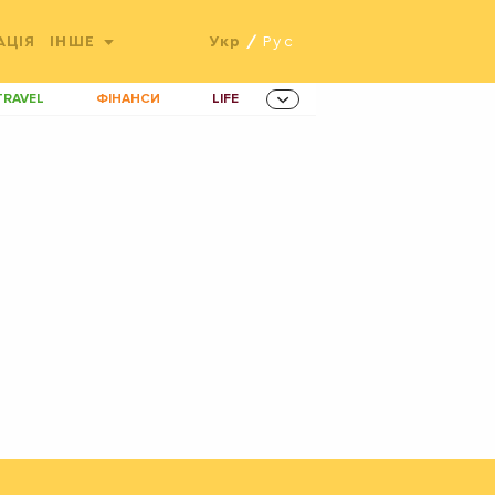
АЦІЯ
ІНШЕ
Укр
/
Рус
TRAVEL
ФІНАНСИ
LIFE
ННОВАЦІЇ
MEN
AMES
ІНВЕСТИЦІЇ
ОВИНИ ЗДОРОВ'Я
РАДІО
ETS