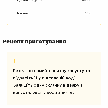
Часник
30 г
ДРУГІ
Рецепт приготування
СТРАВИ
1
Ретельно помийте цвітну капусту та
відваріть її у підсоленій воді.
Залишіть одну склянку відвару з
капусти, решту води злийте.