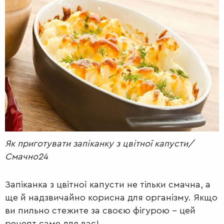
РАДІО
КРАСА
КІНО
LIFESTYLE
FASHION
ТРАДИЦІЇ
PETS
Як приготувати запіканку з цвітної капусти/
Смачно24
Запіканка з цвітної капусти не тільки смачна, а
ще й надзвичайно корисна для організму. Якщо
ви пильно стежите за своєю фігурою – цей
рецепт саме для вас!