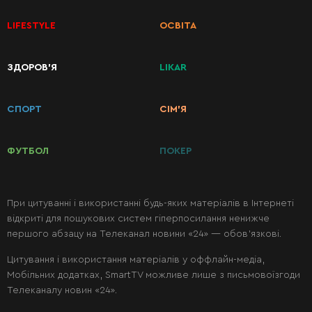
LIFESTYLE
ОСВІТА
КАТЕГОРІЇ
ЗДОРОВ’Я
LIKAR
РЕЦЕПТІВ
СПОРТ
СІМ’Я
Сніданки
ФУТБОЛ
ПОКЕР
Перші
страви
При цитуванні і використанні будь-яких матеріалів в Інтернеті
відкриті для пошукових систем гіперпосилання ненижче
Другі
першого абзацу на Телеканал новини «24» — обов’язкові.
страви
Цитування і використання матеріалів у оффлайн-медіа,
Мобільних додатках, SmartTV можливе лише з письмовоїзгоди
Салати
Телеканалу новин «24».