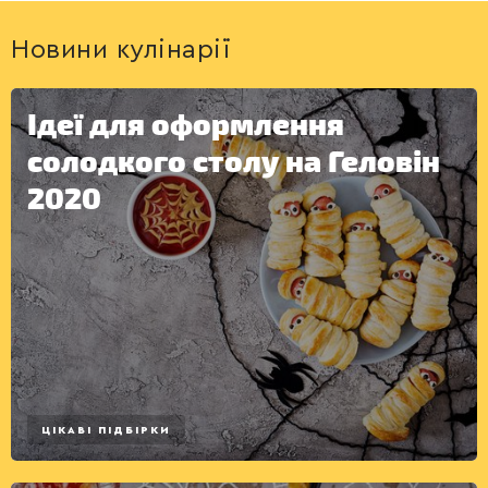
Новини кулінарії
Ідеї для оформлення
ДЕСЕРТИ
солодкого столу на Геловін
2020
ЦІКАВІ ПІДБІРКИ