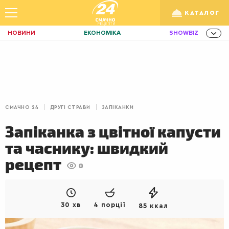
КАТАЛОГ
НОВИНИ
ЕКОНОМІКА
SHOWBIZ
ЗДОРОВ'Я
СПОРТ
ТЕХНО
/
Рус
Укр
ОСВІТА
TRAVEL
ФІНАНСИ
LIFE
КИЇВ
ЛЬВІВ
СНІДАНКИ
СМАЧНО 24
ДРУГІ СТРАВИ
ЗАПІКАНКИ
ДІМ
ІДЕЇ
АГРО
Запіканка з цвітної капусти
ІННОВАЦІЇ
MEN
НЕРУХОМІСТЬ
та часнику: швидкий
ЗБІРНА
АКТИВ
КОРИСНО
рецепт
0
РОЗВАГИ
GAMES
ІНВЕСТИЦІЇ
ДИЗАЙН
ПОКЕР
AUTO
30 хв
4 порції
85 ккал
СІМ'Я
LIKAR
НОВИНИ ЗДОРОВ'Я