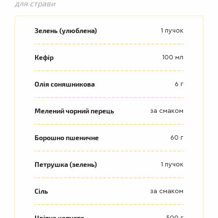
для страви
Зелень (улюблена)
1 пучок
Кефір
100 мл
Олія соняшникова
6 г
Мелений чорний перець
за смаком
Борошно пшеничне
60 г
Петрушка (зелень)
1 пучок
Сіль
за смаком
Цвітна капуста
500 г