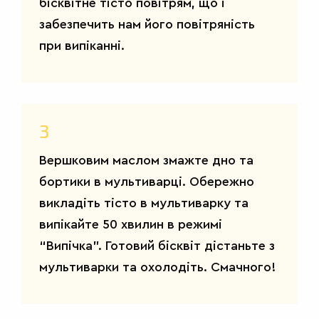
бісквітне тісто повітрям, що і
забезпечить нам його повітряність
при випіканні.
САЛАТИ
3
Вершковим маслом змажте дно та
бортики в мультиварці. Обережно
викладіть тісто в мультиварку та
випікайте 50 хвилин в режимі
“Випічка”. Готовий бісквіт дістаньте з
мультиварки та охолодіть. Смачного!