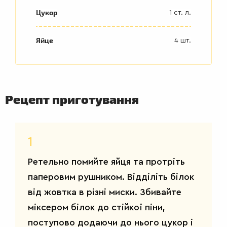
Цукор
1 ст. л.
Яйце
4 шт.
ДРУГІ
СТРАВИ
Рецепт приготування
1
Ретельно помийте яйця та протріть
паперовим рушником. Відділіть білок
від жовтка в різні миски. Збивайте
міксером білок до стійкої піни,
поступово додаючи до нього цукор і