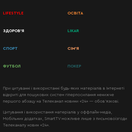
LIFESTYLE
ОСВІТА
КАТЕГОРІЇ
ЗДОРОВ’Я
LIKAR
РЕЦЕПТІВ
СПОРТ
СІМ’Я
Сніданки
ФУТБОЛ
ПОКЕР
Перші
страви
При цитуванні і використанні будь-яких матеріалів в Інтернеті
відкриті для пошукових систем гіперпосилання ненижче
Другі
першого абзацу на Телеканал новини «24» — обов’язкові.
страви
Цитування і використання матеріалів у оффлайн-медіа,
Мобільних додатках, SmartTV можливе лише з письмовоїзгоди
Салати
Телеканалу новин «24».