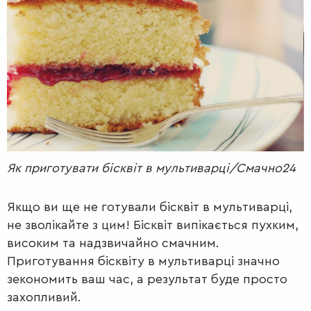
РАДІО
КРАСА
КІНО
LIFESTYLE
FASHION
ТРАДИЦІЇ
PETS
Як приготувати бісквіт в мультиварці/Смачно24
Якщо ви ще не готували бісквіт в мультиварці,
не зволікайте з цим! Бісквіт випікається пухким,
високим та надзвичайно смачним.
Приготування бісквіту в мультиварці значно
зекономить ваш час, а результат буде просто
захопливий.