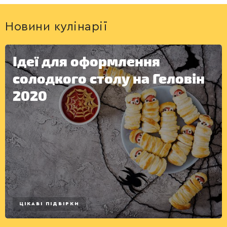
Новини кулінарії
Ідеї для оформлення
ДЕСЕРТИ
солодкого столу на Геловін
2020
ЦІКАВІ ПІДБІРКИ