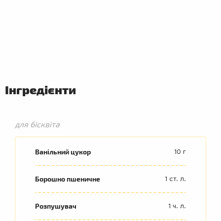
Інгредієнти
для бісквіта
Ванільний цукор
10 г
Борошно пшеничне
1 ст. л.
Розпушувач
1 ч. л.