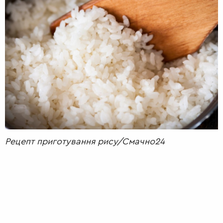
РАДІО
КРАСА
КІНО
LIFESTYLE
FASHION
ТРАДИЦІЇ
PETS
Рецепт приготування рису/Смачно24