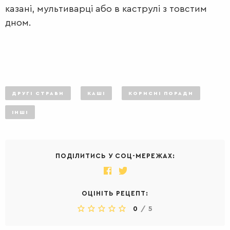
казані, мультиварці або в каструлі з товстим
дном.
ДРУГІ СТРАВИ
КАШІ
КОРИСНІ ПОРАДИ
ІНШІ
ДЕСЕРТИ
ПОДІЛИТИСЬ У СОЦ-МЕРЕЖАХ:
ОЦІНІТЬ РЕЦЕПТ:
0
/
5