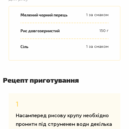
Мелений чорний перець
1 за смаком
Рис довгозернистий
150 г
Сіль
1 за смаком
Рецепт приготування
1
Насамперед рисову крупу необхідно
промити під струменем води декілька
ДРУГІ