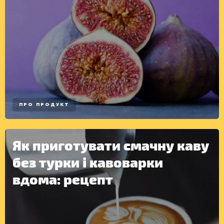
ПРО ПРОДУКТ
Як приготувати смачну каву
без турки і кавоварки
вдома: рецепт