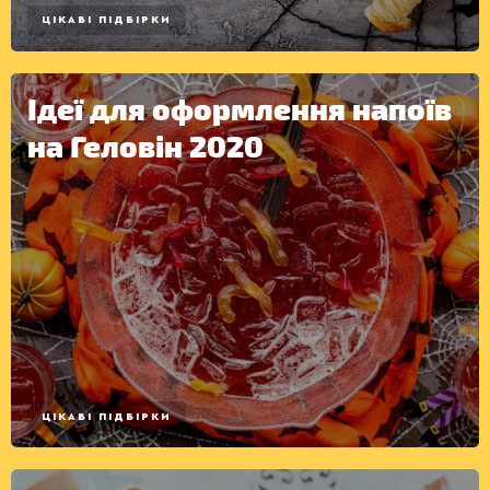
ЦІКАВІ ПІДБІРКИ
Ідеї для оформлення напоїв
на Геловін 2020
КОНСЕРВАЦІЯ
ЦІКАВІ ПІДБІРКИ