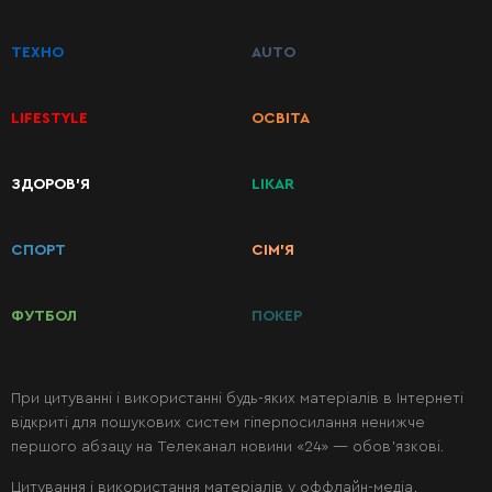
ТЕХНО
AUTO
LIFESTYLE
ОСВІТА
КАТЕГОРІЇ
ЗДОРОВ’Я
LIKAR
РЕЦЕПТІВ
СПОРТ
СІМ’Я
Сніданки
ФУТБОЛ
ПОКЕР
Перші
страви
При цитуванні і використанні будь-яких матеріалів в Інтернеті
відкриті для пошукових систем гіперпосилання ненижче
Другі
першого абзацу на Телеканал новини «24» — обов’язкові.
страви
Цитування і використання матеріалів у оффлайн-медіа,