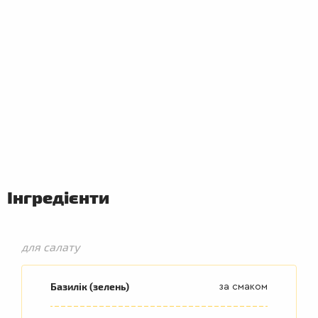
ПЕРШІ
СТРАВИ
Інгредієнти
для салату
Базилік (зелень)
за смаком