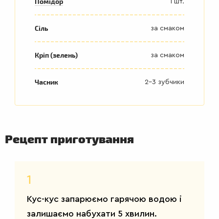
Помідор
1 шт.
Сіль
за смаком
Кріп (зелень)
за смаком
ДРУГІ
Часник
2-3 зубчики
СТРАВИ
Рецепт приготування
1
Кус-кус запарюємо гарячою водою і
залишаємо набухати 5 хвилин.