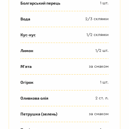
Болгарський перець
1 шт.
Вода
2/3 склянки
Кус-кус
1/2 склянки
Лимон
1/2 шт.
М'ята
за смаком
Огірок
1 шт.
Оливкова олія
2 ст. л.
Петрушка (зелень)
за смаком