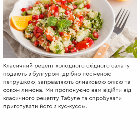
РАДІО
КРАСА
КІНО
LIFESTYLE
FASHION
ТРАДИЦІЇ
PETS
Класичний рецепт холодного східного салату
подають з булгуром, дрібно посіченою
петрушкою, заправляють оливковою олією та
соком лимона. Ми пропонуємо вам відійти від
класичного рецепту Табуле та спробувати
приготувати його з кус-кусом.