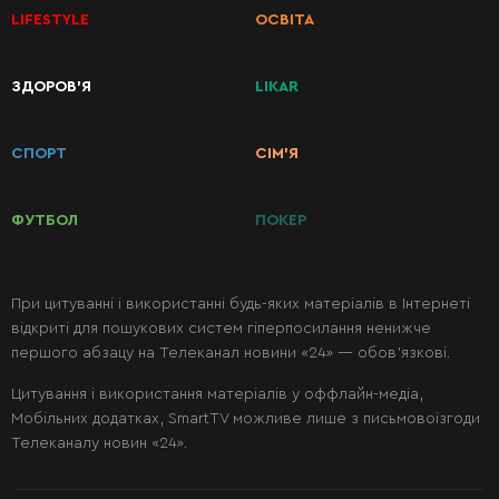
LIFESTYLE
ОСВІТА
КАТЕГОРІЇ
ЗДОРОВ’Я
LIKAR
РЕЦЕПТІВ
СПОРТ
СІМ’Я
Сніданки
ФУТБОЛ
ПОКЕР
Перші
страви
При цитуванні і використанні будь-яких матеріалів в Інтернеті
відкриті для пошукових систем гіперпосилання ненижче
Другі
першого абзацу на Телеканал новини «24» — обов’язкові.
страви
Цитування і використання матеріалів у оффлайн-медіа,
Мобільних додатках, SmartTV можливе лише з письмовоїзгоди
Салати
Телеканалу новин «24».