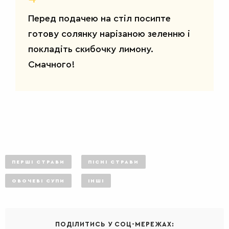
Перед подачею на стіл посипте
готову солянку нарізаною зеленню і
покладіть скибочку лимону.
Смачного!
ПЕРШІ СТРАВИ
ПІСНІ СТРАВИ
ОВОЧЕВІ СУПИ
ІНШІ
ПОДІЛИТИСЬ У СОЦ-МЕРЕЖАХ: