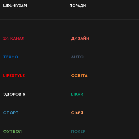
ШЕФ-КУХАРІ
ПОРАДИ
24 КАНАЛ
ДИЗАЙН
ТЕХНО
AUTO
LIFESTYLE
ОСВІТА
КАТЕГОРІЇ
ЗДОРОВ’Я
LIKAR
РЕЦЕПТІВ
СПОРТ
СІМ’Я
Сніданки
ФУТБОЛ
ПОКЕР
Перші