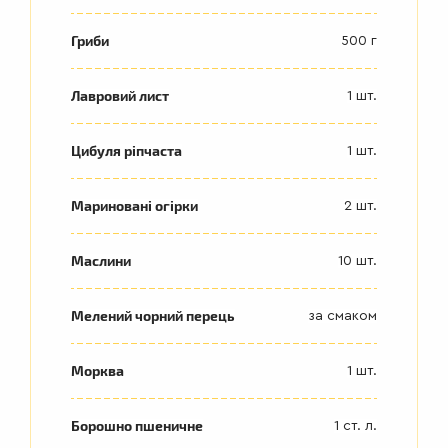
Гриби
500 г
Лавровий лист
1 шт.
Цибуля ріпчаста
1 шт.
Мариновані огірки
2 шт.
Маслини
10 шт.
Мелений чорний перець
за смаком
Морква
1 шт.
Борошно пшеничне
1 ст. л.