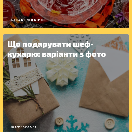
ЦІКАВІ ПІДБІРКИ
Що подарувати шеф-
кухарю: варіанти з фото
КОНСЕРВАЦІЯ
ШЕФ-КУХАРІ