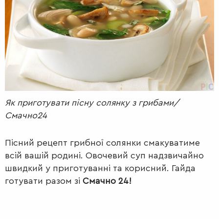
РАДІО
КРАСА
КІНО
LIFESTYLE
FASHION
ТРАДИЦІЇ
PETS
Як приготувати пісну солянку з грибами/
Смачно24
Пісний рецепт грибної солянки смакуватиме
всій вашій родині. Овочевий суп надзвичайно
швидкий у приготуванні та корисний. Гайда
готувати разом зі
Смачно 24!