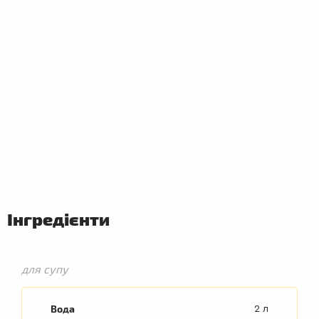
ПЕРШІ
СТРАВИ
Інгредієнти
для супу
Вода
2 л