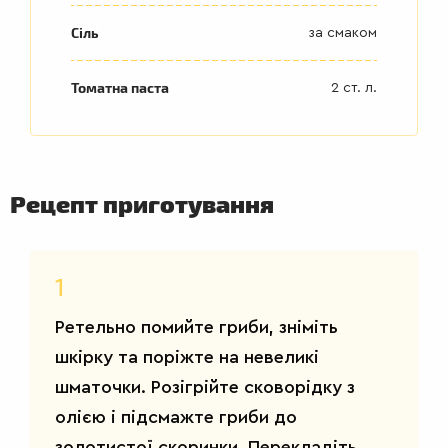
Сіль
за смаком
Томатна паста
2 ст. л.
Рецепт приготування
ДРУГІ
СТРАВИ
1
Ретельно помийте гриби, зніміть
шкірку та поріжте на невеликі
шматочки. Розігрійте сковорідку з
олією і підсмажте гриби до
золотистої скоринки. Перекладіть