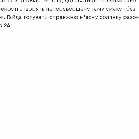
атна водночас. Не слід додавати до солянки зайві 
еності створять неперевершену гаму смаку і без
к. Гайда готувати справжню м’ясну солянку разом
о 24
!