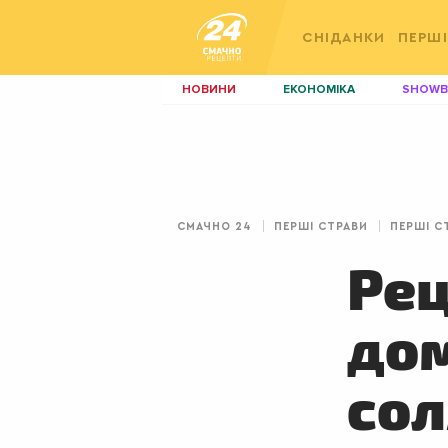
СНІДАНКИ
ПЕРШІ
НОВИНИ
ЕКОНОМІКА
SHOWB
КИЇВ
ЛЬВІВ
НЕРУХОМІСТЬ
ЗБІРНА
ДИЗАЙН
ПОКЕР
СМАЧНО 24
ПЕРШІ СТРАВИ
ПЕРШІ С
КРАСА
КІНО
Рец
дом
со