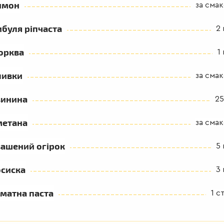
имон
за сма
буля ріпчаста
2 
орква
1
ливки
за сма
винина
25
метана
за сма
ашений огірок
5 
осиска
3 
матна паста
1 ст