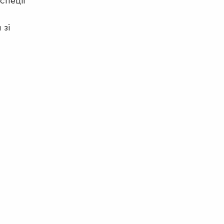
спеції
 зі