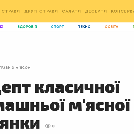
 СТРАВИ
ДРУГІ СТРАВИ
САЛАТИ
ДЕСЕРТИ
КОНСЕРВ
IZ
ЗДОРОВ'Я
СПОРТ
ТЕХНО
ОСВІТА
ДІМ
ІДЕЇ
АГРО
І
АКТИВ
КОРИСНО
РОЗВАГИ
G
AUTO
СІМ'Я
LIKAR
Н
ТРАВИ З М'ЯСОМ
LIFESTYLE
FASHION
ТРАДИЦІЇ
P
епт класичної
ашньої м'ясної
лянки
0