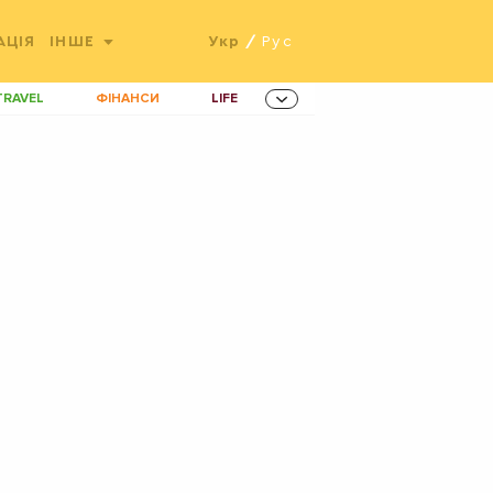
АЦІЯ
ІНШЕ
Укр
/
Рус
TRAVEL
ФІНАНСИ
LIFE
ННОВАЦІЇ
MEN
AMES
ІНВЕСТИЦІЇ
ОВИНИ ЗДОРОВ'Я
РАДІО
ETS