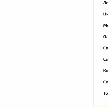
Л
Ци
М
О
С
С
Кв
С
То