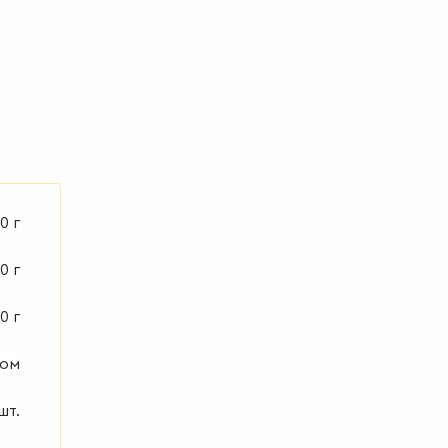
0 г
0 г
0 г
ком
шт.