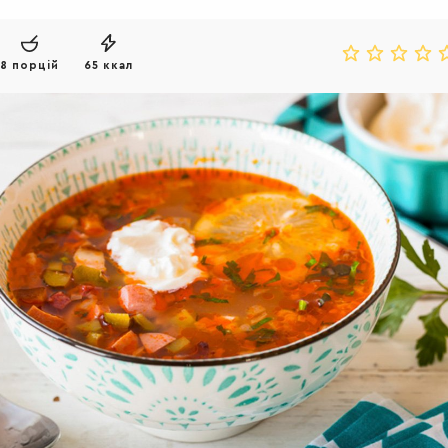
8 порцій
65 ккал