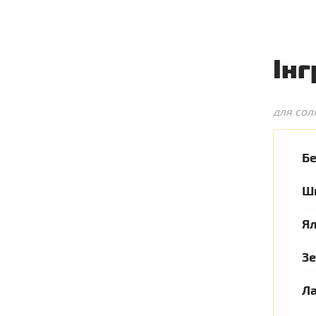
Інг
для сол
Б
Ш
Я
Зе
Ла