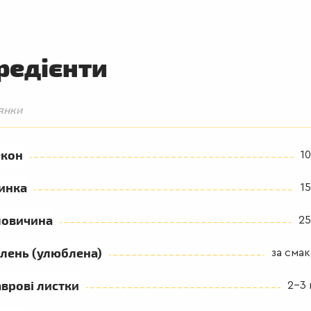
редієнти
янки
екон
10
инка
15
ловичина
25
лень (улюблена)
за сма
врові листки
2-3 