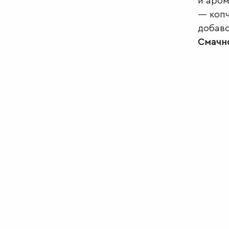
й аром
— копч
добаво
Смачн