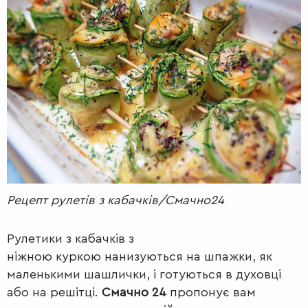
РАДІО
КРАСА
КІНО
LIFESTYLE
FASHION
ТРАДИЦІЇ
PETS
Рецепт рулетів з кабачків/Смачно24
Рулетики з кабачків з
ніжною куркою нанизуються на шпажки, як
маленькими шашлички, і готуються в духовці
або на решітці.
Смачно 24
пропонує вам