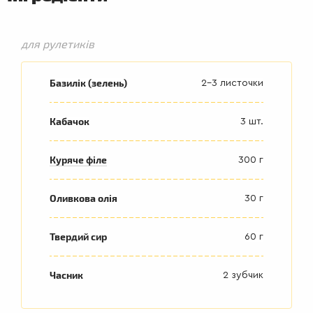
для рулетиків
Базилік (зелень)
2-3 листочки
Кабачок
3 шт.
Куряче філе
300 г
Оливкова олія
30 г
Твердий сир
60 г
Часник
2 зубчик