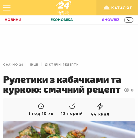
КАТАЛОГ
НОВИНИ
ЕКОНОМІКА
SHOWBIZ
ЗДОРОВ'Я
СПОРТ
ТЕХНО
/
Рус
Укр
ОСВІТА
TRAVEL
ФІНАНСИ
LIFE
КИЇВ
ЛЬВІВ
СНІДАНКИ
СМАЧНО 24
ІНШІ
ДІЄТИЧНІ РЕЦЕПТИ
ДІМ
ІДЕЇ
АГРО
Рулетики з кабачками та
ІННОВАЦІЇ
MEN
НЕРУХОМІСТЬ
куркою: смачний рецепт
0
ЗБІРНА
АКТИВ
КОРИСНО
РОЗВАГИ
GAMES
ІНВЕСТИЦІЇ
1 год 10 хв
12 порцій
44 ккал
ДИЗАЙН
ПОКЕР
AUTO
СІМ'Я
LIKAR
НОВИНИ ЗДОРОВ'Я