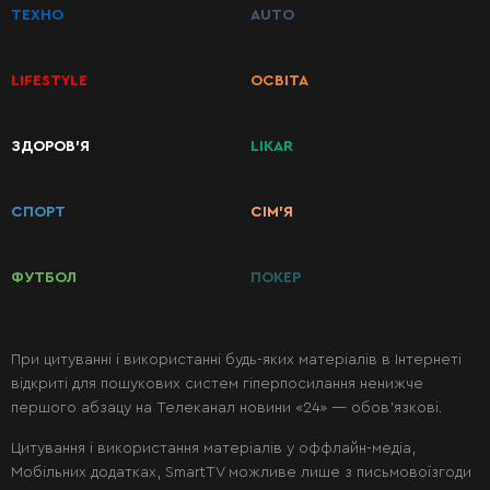
ТЕХНО
AUTO
LIFESTYLE
ОСВІТА
КАТЕГОРІЇ
ЗДОРОВ’Я
LIKAR
РЕЦЕПТІВ
СПОРТ
СІМ’Я
Сніданки
ФУТБОЛ
ПОКЕР
Перші
страви
При цитуванні і використанні будь-яких матеріалів в Інтернеті
відкриті для пошукових систем гіперпосилання ненижче
Другі
першого абзацу на Телеканал новини «24» — обов’язкові.
страви
Цитування і використання матеріалів у оффлайн-медіа,
Мобільних додатках, SmartTV можливе лише з письмовоїзгоди